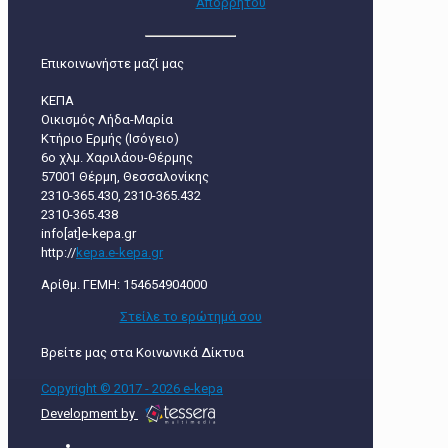
Απορρήτου
Επικοινωνήστε μαζί μας
ΚΕΠΑ
Οικισμός Λήδα-Μαρία
Κτήριο Ερμής (Ισόγειο)
6ο χλμ. Χαριλάου-Θέρμης
57001 Θέρμη, Θεσσαλονίκης
2310-365.430, 2310-365.432
2310-365.438
info[at]e-kepa.gr
http://
kepa.e-kepa.gr
Αρίθμ. ΓΕΜΗ: 154654904000
Στείλε τo ερώτημά σου
Βρείτε μας στα Κοινωνικά Δίκτυα
Copyright © 2017 - 2026 e-kepa
Development by