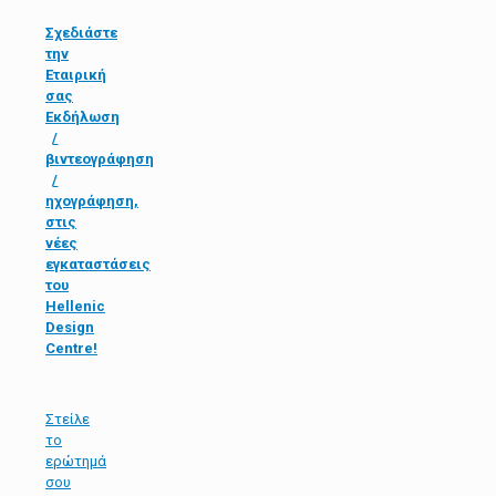
Σχεδιάστε
την
Εταιρική
σας
Εκδήλωση
/
βιντεογράφηση
/
ηχογράφηση,
στις
νέες
εγκαταστάσεις
του
Hellenic
Design
Centre!
Στείλε
τo
ερώτημά
σου