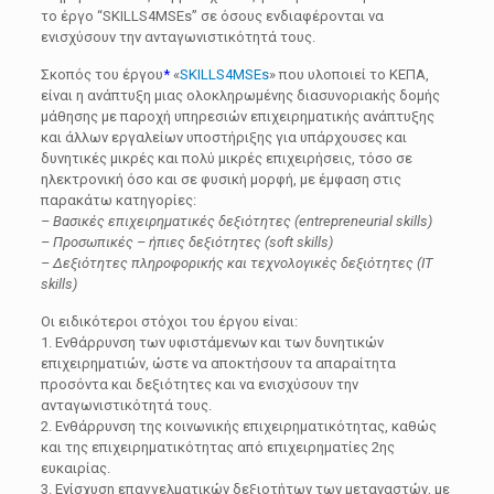
το έργο “SKILLS4MSEs” σε όσους ενδιαφέρονται να
ενισχύσουν την ανταγωνιστικότητά τους.
Σκοπός του έργου
*
«
SKILLS4MSEs
» που υλοποιεί το ΚΕΠΑ,
είναι η ανάπτυξη μιας ολοκληρωμένης διασυνοριακής δομής
μάθησης με παροχή υπηρεσιών επιχειρηματικής ανάπτυξης
και άλλων εργαλείων υποστήριξης για υπάρχουσες και
δυνητικές μικρές και πολύ μικρές επιχειρήσεις, τόσο σε
ηλεκτρονική όσο και σε φυσική μορφή, με έμφαση στις
παρακάτω κατηγορίες:
– Βασικές επιχειρηματικές δεξιότητες (entrepreneurial skills)
– Προσωπικές – ήπιες δεξιότητες (soft skills)
– Δεξιότητες πληροφορικής και τεχνολογικές δεξιότητες (IT
skills)
Οι ειδικότεροι στόχοι του έργου είναι:
1. Ενθάρρυνση των υφιστάμενων και των δυνητικών
επιχειρηματιών, ώστε να αποκτήσουν τα απαραίτητα
προσόντα και δεξιότητες και να ενισχύσουν την
ανταγωνιστικότητά τους.
2. Ενθάρρυνση της κοινωνικής επιχειρηματικότητας, καθώς
και της επιχειρηματικότητας από επιχειρηματίες 2ης
ευκαιρίας.
3. Ενίσχυση επαγγελματικών δεξιοτήτων των μεταναστών, με