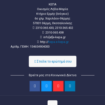
ΚΕΠΑ
Οικισμός Λήδα-Μαρία
Κτήριο Ερμής (Ισόγειο)
6ο χλμ. Χαριλάου-Θέρμης
57001 Θέρμη, Θεσσαλονίκης
2310-365.430, 2310-365.432
2310-365.438
info[at]e-kepa.gr
http://
kepa.e-kepa.gr
Αρίθμ. ΓΕΜΗ: 154654904000
Στείλε τo ερώτημά σου
Βρείτε μας στα Κοινωνικά Δίκτυα