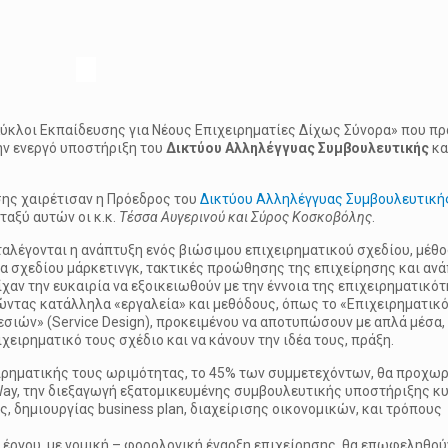
 “Κύκλοι Εκπαίδευσης για Νέους Επιχειρηματίες Δίχως Σύνορα» που 
την ενεργό υποστήριξη του
Δικτύου Αλληλέγγυας Συμβουλευτικής
κα
σης χαιρέτισαν η Πρόεδρος του
Δικτύου Αλληλέγγυας Συμβουλευτική
ταξύ αυτών οι κ.κ.
Τέσσα Αυγερινού και Σύρος Κοσκοβόλης
.
λέγονται η ανάπτυξη ενός βιώσιμου επιχειρηματικού σχεδίου, μέθο
γία σχεδίου μάρκετινγκ, τακτικές προώθησης της επιχείρησης και αν
αν την ευκαιρία να εξοικειωθούν με την έννοια της επιχειρηματικότ
ώντας κατάλληλα «εργαλεία» και μεθόδους, όπως το «Επιχειρηματικ
εσιών» (Service Design), προκειμένου να αποτυπώσουν με απλά μέσα,
χειρηματικό τους σχέδιο και να κάνουν την ιδέα τους, πράξη.
χειρηματικής τους ωριμότητας, το 45% των συμμετεχόντων, θα προχω
Way, την διεξαγωγή εξατομικευμένης συμβουλευτικής υποστήριξης κ
, δημιουργίας business plan, διαχείρισης οικονομικών, και τρόπους
έργου, με νομική – φορολογική έναρξη επιχείρησης, θα επωφεληθού