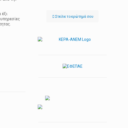
 έξι
Στείλε τo ερώτημά σου
ς υπηρεσίες
τητας.