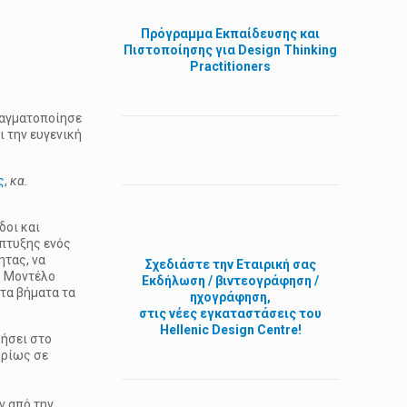
Πρόγραμμα Εκπαίδευσης και
Πιστοποίησης για Design Thinking
Practitioners
πραγματοποίησε
ι την ευγενική
ς
,
κα.
δοι και
άπτυξης ενός
ητας, να
Σχεδιάστε την
Εταιρική σας
ό Μοντέλο
Εκδήλωση / βιντεογράφηση /
 τα βήματα τα
ηχογράφηση,
στις νέες εγκαταστάσεις του
Hellenic Design Centre!
ρήσει στο
υρίως σε
ν από την