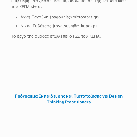
επίβλεψη, διαχείριση και παρακολούθηση της ιστοσελίδας
του ΚΕΠΑ είναι :
Aγνή Παγούνη (pagounia@microstars.gr)
Νίκος Ροβάτσος (rovatsosn@e-kepa.gr)
Το έργο της ομάδας επιβλέπει ο Γ.Δ. του ΚΕΠΑ.
Πρόγραμμα Εκπαίδευσης και Πιστοποίησης για Design
Thinking Practitioners