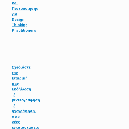
και
Πιστοποίησης
για
Design
Thinking
Practitioners
Σχεδιάστε
την
Εταιρική
σας
Εκδήλωση
/
βιντεογράφηση
/
ηχογράφηση,
στις
νέες
εγκαταστάσεις