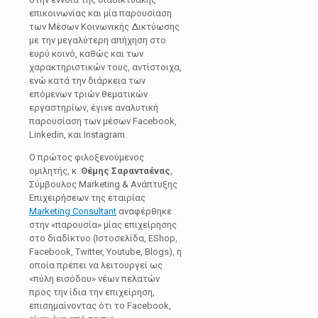
επικοινωνίας και μία παρουσίαση
των Μέσων Κοινωνικής Δικτύωσης
με την μεγαλύτερη απήχηση στο
ευρύ κοινό, καθώς και των
χαρακτηριστικών τους, αντίστοιχα,
ενώ κατά την διάρκεια των
επόμενων τριών θεματικών
εργαστηρίων, έγινε αναλυτική
παρουσίαση των μέσων Facebook,
Linkedin, και Instagram.
Ο πρώτος φιλοξενούμενος
ομιλητής, κ.
Θέμης Σαρανταένας
,
Σύμβουλος Marketing & Ανάπτυξης
Επιχειρήσεων της εταιρίας
Marketing Consultant
αναφέρθηκε
στην «παρουσία» μίας επιχείρησης
στο διαδίκτυο (Ιστοσελίδα, EShop,
Facebook, Twitter, Υoutube, Blogs), η
οποία πρέπει να λειτουργεί ως
«πύλη εισόδου» νέων πελατών
προς την ίδια την επιχείρηση,
επισημαίνοντας ότι το Facebook,