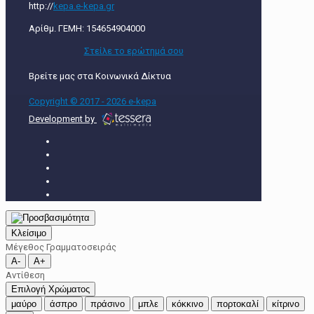
http://
kepa.e-kepa.gr
Αρίθμ. ΓΕΜΗ: 154654904000
Στείλε τo ερώτημά σου
Βρείτε μας στα Κοινωνικά Δίκτυα
Copyright © 2017 - 2026 e-kepa
Development by
Κλείσιμο
Μέγεθος Γραμματοσειράς
A-
A+
Αντίθεση
Επιλογή Χρώματος
μαύρο
άσπρο
πράσινο
μπλε
κόκκινο
πορτοκαλί
κίτρινο