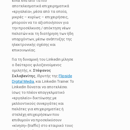
είναι ένα από τα πιο
αποτελεσματικά επιχειρηματικά
«εργαλεία», μέσα από τα οποία,
μικρές – κυρίως – επιχειρήσεις,
μπορούν να το αξιοποιήσουν για
την προσέλκυση / απόκτηση νέων
πελατών και τη διατήρηση των ήδη
υπαρχόντων, μέσω ανάπτυξης της
ηλεκτρονικής σχέσης και
επικοινωνίας.
Για τη δυναμική του Linkedin μίλησε
ο δεύτερος φιλοξενούμενος
ομιλητής, κ.
Στέφανος
Σκλαβενίτης
, Ιδρυτής της
Flipside
Digital Media
, και Linkedin Trainer. Το
Linkedin δύναται να αποτελέσει
ίσως το πλέον επαγγελματικό
«εργαλείο» δικτύωσης με
μελλοντικούς συνεργάτες και
πελάτες για επιχειρηματίες ή
στελέχη επιχειρήσεων που
επιθυμούν να προσελκύσουν
«κίνηση» (traffic) στο εταιρικό τους