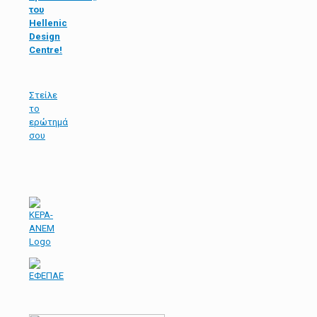
του
Hellenic
Design
Centre!
Στείλε
τo
ερώτημά
σου