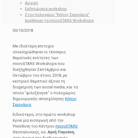
Αρχική
Εκδηλώσειs-workshop
Στον πολυχώρο “Κήπος Σεμινάρια”
βρέθηκαν τα microSTARS Workshops
30/10/2018
Με ιδιαίτερη επιτυχία
ολοκληρώθηκαν οι τέσσερις
θεματικές ενότητες των
microSTARS Workshops που
διεξήχθησαν Σεπτέμβριο και
Οκτώβριο του έτους 2018, με
κεντρικό θεματικό άξονα τη
διαχείριση των social media, και τα
οποία “φιλοξένησε” ο πολυχώρος
δημιουργικής απασχόλησης
Κήπος
Σεμινάρια
.
Ειδικότερα, στο πρώτο workshop
έγινε μία εισαγωγή από την
Υπεύθυνη του Κέντρου
microSTARS
Θεσσαλονίκης, κα.
Αγνή Παγούνη
,
στην έννοια της διαδικτυακής