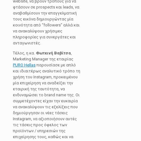
website, να βρουν τρόπους για να
φτάσουν σε prospects και leads, να
αναβαθμίσουν την επαγγελματική
τους εικόνα δημιουργώντας μία
κοινότητα από “followers” αλλά και
να ανακαλύψουν χρήσιμες
πληροφορίες για συνεργάτες και
ανταγωνιστές.
Τέλος, η κα.
Φωτεινή Βαβίτσα
,
Marketing Manager της εταιρίας
PURO Hellas
παρουσίασε με απλό
και ιδιαιτέρως αναλυτικό τρόπο τη
χρήση του Instagram, προκειμένου
μία επιχείρηση να αναδείξει την
εταιρική της ταυτότητα, να
ενδυναμώσει το brand name της. Οι
συμμετέχοντες είχαν την ευκαιρία
να ανακαλύψουν τις εξελίξεις που
δημιούργησαν οι νέες τάσεις
Instagram, να αξιοποιήσουν αυτές
τις τάσεις προς όφελος των
προϊόντων / υπηρεσιών της
επιχείρησης τους, καθώς και να