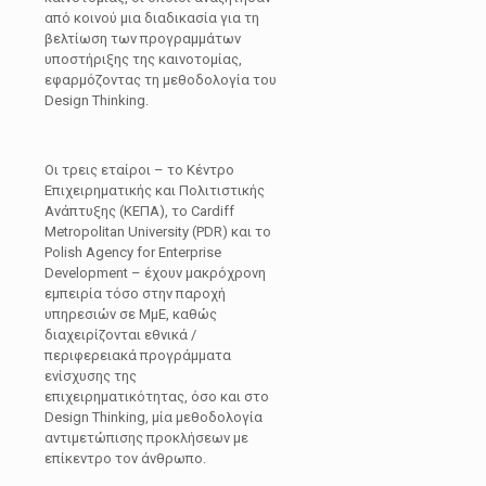
από κοινού μια διαδικασία για τη
βελτίωση των προγραμμάτων
υποστήριξης της καινοτομίας,
εφαρμόζοντας τη μεθοδολογία του
Design Thinking.
Οι τρεις εταίροι – το Κέντρο
Επιχειρηματικής και Πολιτιστικής
Ανάπτυξης (KEΠA), το Cardiff
Metropolitan University (PDR) και το
Polish Agency for Enterprise
Development – έχουν μακρόχρονη
εμπειρία τόσο στην παροχή
υπηρεσιών σε ΜμΕ, καθώς
διαχειρίζονται εθνικά /
περιφερειακά προγράμματα
ενίσχυσης της
επιχειρηματικότητας, όσο και στο
Design Thinking, μία μεθοδολογία
αντιμετώπισης προκλήσεων με
επίκεντρο τον άνθρωπο.