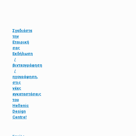
Σχεδιάστε
την
Εταιρική
σας
Εκδήλωση
/
βιντεογράφηση
/
ηχογράφηση,
στις
νέες
εγκαταστάσεις
του
Hellenic
Design
Centre!