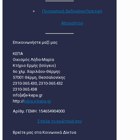
Προσωπικά Δεδομένα-Πολιτική
Απορρήτου
Επικοινωνήστε μαζί μας
ΚΕΠΑ
Οικισμός Λήδα-Μαρία
Κτήριο Ερμής (Ισόγειο)
6ο χλμ. Χαριλάου-Θέρμης
57001 Θέρμη, Θεσσαλονίκης
2310-365.430, 2310-365.432
2310-365.438
info[at]e-kepa.gr
http://
kepa.e-kepa.gr
Αρίθμ. ΓΕΜΗ: 154654904000
Στείλε τo ερώτημά σου
Βρείτε μας στα Κοινωνικά Δίκτυα