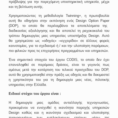
πρόβλεψης για την παρεχόμενη υποστηρικτική υπηρεσία, μέχρι
και τη βελτίωση αυτής.
Χρησιμοποιώντας τη μεθοδολογία Twinning+, η πρωτοβουλία
αυτή θα οδηγήσει στην εκπόνηση ενός
Design
Option
Paper
(DOP), το οποίο θα περιλαμβάνει τα αποτελέσματα της
διαδικασίας αξιολόγησης και θα αποτελεί τη ραχοκοκαλιά του
τρόπου δημιουργίας μιας υπηρεσίας υποστήριξης
Design
. Αυτό
θα χρησιμεύσει ως «οδηγός» -«εγχειρίδιο» σε άλλους φορείς
καινοτομίας, για το σχεδιασμό ή / και την υλοποίηση παρόμοιων,
πιο φιλικών προς τις επιχειρήσεις προγραμμάτων και υπηρεσιών.
Ένα σημαντικό στοιχείο του έργου CODIS, το οποίο δεν έχει
επαναληφθεί σε παρόμοιες δράσεις, είναι το γεγονός πως
αμέσως μετά την κατάρτιση του τελικού προσχεδίου του DOP,
αυτό θα χρησιμοποιηθεί στην πράξη ως οδηγός και θα δοκιμαστεί
η χρηστικότητα του για τη δημιουργία μιας νέας, πιλοτικής
υπηρεσίας στην Ελλάδα.
Ειδικοί στόχοι του έργου είναι :
Η δημιουργία μιας ομάδας ανταλλαγής τεχνογνωσίας,
προκειμένου να ενισχυθεί η ικανότητα παροχής υπηρεσιών
Design
καθώς και η ικανότητα σχεδιασμού και υλοποίησης
προγραμμάτων των εμπλεκόμενων εταίρων, μέσω της