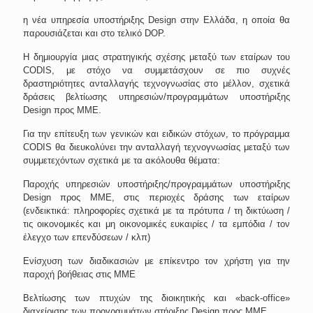
η νέα υπηρεσία υποστήριξης
Design
στην Ελλάδα, η οποία θα
παρουσιάζεται και στο τελικό DOP.
Η δημιουργία μιας στρατηγικής σχέσης μεταξύ των εταίρων του
CODIS
, με στόχο να συμμετάσχουν σε πιο συχνές
δραστηριότητες ανταλλαγής τεχνογνωσίας στο μέλλον, σχετικά
δράσεις βελτίωσης υπηρεσιών/προγραμμάτων υποστήριξης
Design
προς ΜΜΕ.
Για την επίτευξη των γενικών και ειδικών στόχων, το πρόγραμμα
CODIS
θα διευκολύνει την ανταλλαγή τεχνογνωσίας μεταξύ των
συμμετεχόντων σχετικά με τα ακόλουθα θέματα:
Παροχής υπηρεσιών υποστήριξης/προγραμμάτων υποστήριξης
Design
προς ΜΜΕ, στις περιοχές δράσης των εταίρων
(ενδεικτικά: πληροφορίες σχετικά με τα πρότυπα / τη δικτύωση /
τις οικονομικές και μη οικονομικές ευκαιρίες / τα εμπόδια / τον
έλεγχο των επενδύσεων / κλπ)
Ενίσχυση των διαδικασιών με επίκεντρο τον χρήστη για την
παροχή βοήθειας στις ΜΜΕ
Βελτίωσης των πτυχών της διοικητικής και «
back
-
office
»
διαχείρισης των προγραμμάτων στήριξης
Design
προς ΜΜΕ