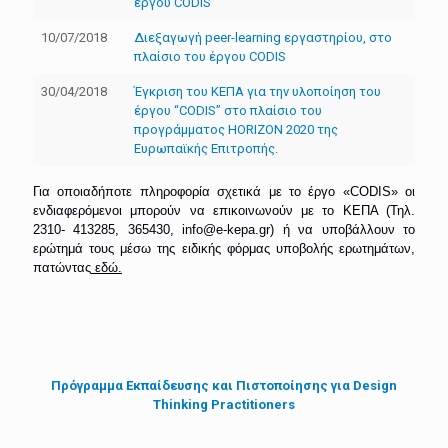
έργου CODIS
10/07/2018
Διεξαγωγή peer-learning εργαστηρίου, στο
πλαίσιο του έργου CODIS
30/04/2018
Έγκριση του ΚΕΠΑ για την υλοποίηση του
έργου “CODIS” στο πλαίσιο του
προγράμματος ΗΟRΙΖΟΝ 2020 της
Ευρωπαϊκής Επιτροπής.
Για οποιαδήποτε πληροφορία σχετικά με το έργο «
CODIS
» οι
ενδιαφερόμενοι μπορούν να επικοινωνούν με το ΚΕΠΑ (Τηλ.
2310- 413285, 365430,
info
@e-kepa.gr) ή να υποβάλλουν το
ερώτημά τους μέσω της ειδικής φόρμας υποβολής ερωτημάτων,
πατώντας
εδώ.
Πρόγραμμα Εκπαίδευσης και Πιστοποίησης για Design
Thinking Practitioners