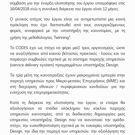
σύμβαση για την έναρξη υλοποίησης του έργου υπογράφηκε στις
16/04/2018 ενώ η συνολική διάρκεια του έργου είναι 12 μήνες.
Ο γενικός στόχος του έργου είναι να αντιμετωπιστεί μια κοινή
πρόκληση που έχει διαπιστωθεί από τους συνεργαζόμενους
φορείς, αναφορικά με την υποστήριξη της καινοτομίας, με τη
+
χρήση της μεθοδολογίας Twinning
.
Το CODIS έχει ως στόχο να φέρει μαζί τρεις οργανισμούς, ώστε
να αναζητήσουν από κοινού βέλτιστες πρακτικές - λύσεις και να
παράσχει συμβουλές σχετικά με το σύστημα παροχής υπηρεσιών
(service delivery system) προγραμμάτων υποστήριξης
Design
.
Τα τρία μέλη της κοινοπραξίας έχουν μακροχρόνια εμπειρία στην
παροχή υπηρεσιών προς Μικρο-μεσαίες Επιχειρήσεις (ΜΜΕ) και
στη διαχείριση εθνικών / περιφερειακών κονδυλίων για την
ενίσχυση της επιχειρηματικότητας.
Κατά τη διάρκεια της υλοποίησης του έργου, οι εταίροι θα
αξιολογήσουν τα στάδια ολόκληρου του κύκλου παροχής
υπηρεσιών καινοτομίας: από τις διαδικασίες δημιουργίας μιας
υπηρεσίας υποστήριξης Design που να ικανοποιεί την ομάδα-
στόχο, την ευαισθητοποίηση σχετικά με τις ευκαιρίες υποστήριξης
Design, την ίδια την παροχή των υπηρεσιών, την αξιολόγηση της