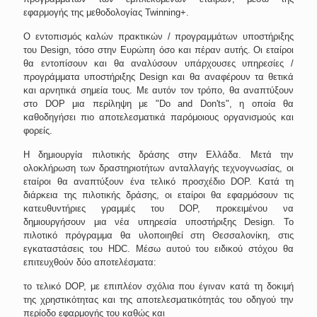
εφαρμογής της μεθοδολογίας Twinning+.
Ο εντοπισμός καλών πρακτικών / προγραμμάτων υποστήριξης
του
Design
, τόσο στην Ευρώπη όσο και πέραν αυτής.
Οι εταίροι
θα εντοπίσουν και θα αναλύσουν υπάρχουσες υπηρεσίες /
προγράμματα υποστήριξης
Design
και θα αναφέρουν τα θετικά
και αρνητικά σημεία τους. Με αυτόν τον τρόπο, θα αναπτύξουν
στο DOP μια περίληψη με "Do and Don'ts", η οποία θα
καθοδηγήσει πιο αποτελεσματικά παρόμοιους οργανισμούς και
φορείς.
Η δημιουργία πιλοτικής δράσης στην Ελλάδα. Μετά την
ολοκλήρωση των δραστηριοτήτων ανταλλαγής τεχνογνωσίας, οι
εταίροι θα αναπτύξουν ένα τελικό προσχέδιο DOP. Κατά τη
διάρκεια της πιλοτικής δράσης, οι εταίροι θα εφαρμόσουν τις
κατευθυντήριες γραμμές του DOP, προκειμένου να
δημιουργήσουν μια νέα υπηρεσία υποστήριξης
Design
. Το
πιλοτικό πρόγραμμα θα υλοποιηθεί στη Θεσσαλονίκη, στις
εγκαταστάσεις του
HDC
. Μέσω αυτού του ειδικού στόχου θα
επιτευχθούν δύο αποτελέσματα:
το τελικό DOP, με επιπλέον σχόλια που έγιναν κατά τη δοκιμή
της χρηστικότητας και της αποτελεσματικότητάς του οδηγού την
περίοδο εφαρμογής του καθώς και