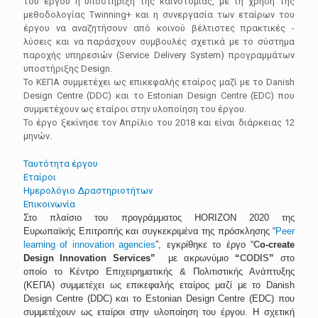
του έργου η υποστήριξη της καινοτομίας, με τη χρήση της
μεθοδολογίας Twinning+ και η συνεργασία των εταίρων του
έργου να αναζητήσουν από κοινού βέλτιστες πρακτικές -
λύσεις και να παράσχουν συμβουλές σχετικά με το σύστημα
παροχής υπηρεσιών (Service Delivery System) προγραμμάτων
υποστήριξης Design.
Το ΚΕΠΑ συμμετέχει ως επικεφαλής εταίρος μαζί με το Danish
Design Centre (DDC) και το Estonian Design Centre (EDC) που
συμμετέχουν ως εταίροι στην υλοποίηση του έργου.
Το έργο ξεκίνησε τον Απρίλιο του 2018 και είναι διάρκειας 12
μηνών.
Ταυτότητα έργου
Εταίροι
Ημερολόγιο Δραστηριοτήτων
Επικοινωνία
Στο πλαίσιο
του προγράμματος
ΗΟ
R
ΙΖΟΝ 2020 της
Ευρωπαϊκής
Επιτροπής και συγκεκριμένα της
πρόσκλησης
“
Peer
learning
of
innovation
agencies
”,
εγκρίθηκε το έργο “
C
o
-
create
Design
Innovation
Services
”
με ακρωνύμιο
“
CODIS
”
στο
οποίο
το Κέντρο Επιχειρηματικής & Πολιτιστικής Ανάπτυξης
(ΚΕΠΑ) συμμετέχει ως επικεφαλής εταίρος μαζί με το Danish
Design Centre (DDC) και το Estonian Design Centre (EDC) που
συμμετέχουν ως εταίροι στην υλοποίηση του έργου. Η σχετική