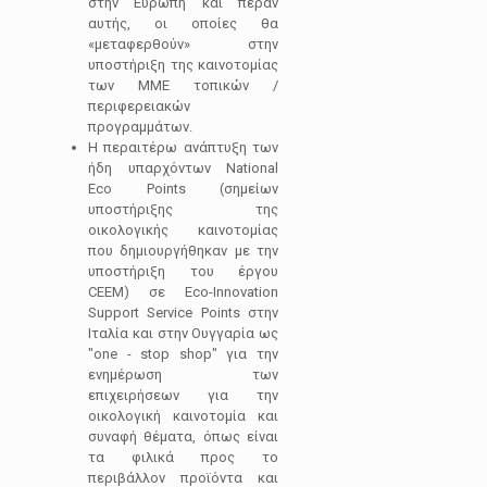
στην Ευρώπη και πέραν
αυτής, οι οποίες θα
«μεταφερθούν» στην
υποστήριξη της καινοτομίας
των ΜΜΕ τοπικών /
περιφερειακών
προγραμμάτων.
Η περαιτέρω ανάπτυξη των
ήδη υπαρχόντων National
Eco Points (σημείων
υποστήριξης της
οικολογικής καινοτομίας
που δημιουργήθηκαν με την
υποστήριξη του έργου
CEEM) σε Eco-Innovation
Support Service Points στην
Ιταλία και στην Ουγγαρία ως
"one - stop shop" για την
ενημέρωση των
επιχειρήσεων για την
οικολογική καινοτομία και
συναφή θέματα, όπως είναι
τα φιλικά προς το
περιβάλλον προϊόντα και