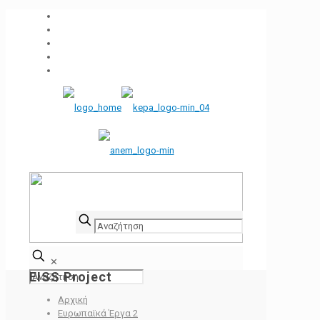
✕
EISS Project
Αρχική
Ευρωπαϊκά Έργα 2