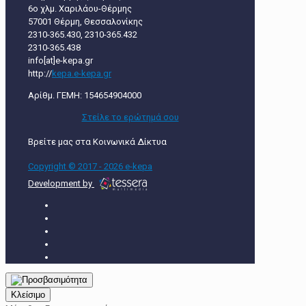
6ο χλμ. Χαριλάου-Θέρμης
57001 Θέρμη, Θεσσαλονίκης
2310-365.430, 2310-365.432
2310-365.438
info[at]e-kepa.gr
http://
kepa.e-kepa.gr
Αρίθμ. ΓΕΜΗ: 154654904000
Στείλε τo ερώτημά σου
Βρείτε μας στα Κοινωνικά Δίκτυα
Copyright © 2017 - 2026 e-kepa
Development by
Κλείσιμο