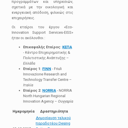
προγραμμάτων και υπηρεσιών,
σχετικά με την οικολογική και
ενεργειακή απόδοση, φιλικώς στις
επιχειρήσεις.
Οι εταίροι του έργου «Eco-
Innovation Support Services-ΕΙSS»
ήταν οι ακόλουθοι :
Επικεφαλής Εταίρος:
KEΠA
- Κέντρο Επιχειρηματικής &
Πολιτιστικής Ανάπτυξης –
Ελλάδα
Εταίρος 1:
FINN
- Friuli
Innovazione Research and
Technology Transfer Centre –
Ιταλία
Εταίρος 2:
NORRIA
- NORRIA
North Hungarian Regional
Innovation Agency –
Ουγγαρία
Ημερομηνία
Δραστηριότητα
Δημοσίευση τελικού
παραδοτέου Desing