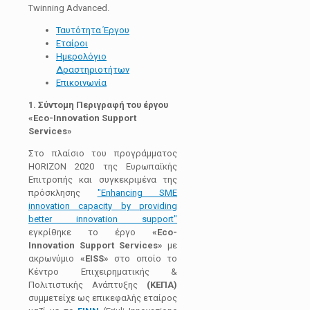
Twinning Advanced.
Ταυτότητα Έργου
Εταίροι
Ημερολόγιο
Δραστηριοτήτων
Επικοινωνία
1.
Σύντομη
Περιγραφή
του
έργου
«Eco-Innovation Support
Services»
Στο πλαίσιο του προγράμματος
ΗΟRΙΖΟΝ 2020 της Ευρωπαϊκής
Επιτροπής και συγκεκριμένα της
πρόσκλησης
"Enhancing SME
innovation capacity by providing
better innovation support"
εγκρίθηκε το έργο
«Eco-
Innovation Support Services»
με
ακρωνύμιο
«EISS»
στο οποίο το
Κέντρο Επιχειρηματικής &
Πολιτιστικής Ανάπτυξης
(ΚΕΠΑ)
συμμετείχε ως επικεφαλής εταίρος