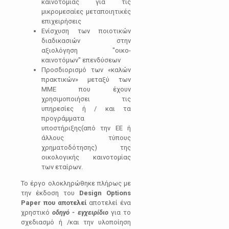
καινοτομίας για τις
μικρομεσαίες μεταποιητικές
επιχειρήσεις
Ενίσχυση των ποιοτικών
διαδικασιών στην
αξιολόγηση "οικο-
καινοτόμων" επενδύσεων
Προσδιορισμό των «καλών
πρακτικών» μεταξύ των
ΜΜΕ που έχουν
χρησιμοποιήσει τις
υπηρεσίες ή / και τα
προγράμματα
υποστήριξης(από την ΕΕ ή
άλλους τύπους
χρηματοδότησης) της
οικολογικής καινοτομίας
των εταίρων.
Το έργο ολοκληρώθηκε πλήρως με
την έκδοση του
Design Options
Paper που αποτελεί
αποτελεί ένα
χρηστικό
οδηγό - εγχειρίδιο
για το
σχεδιασμό ή /και την υλοποίηση