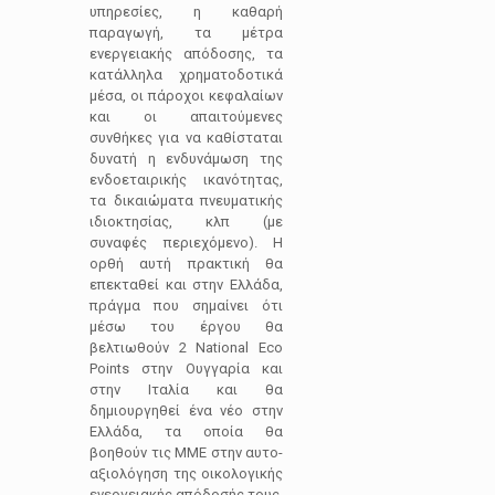
υπηρεσίες, η καθαρή
παραγωγή, τα μέτρα
ενεργειακής απόδοσης, τα
κατάλληλα χρηματοδοτικά
μέσα, οι πάροχοι κεφαλαίων
και οι απαιτούμενες
συνθήκες για να καθίσταται
δυνατή η ενδυνάμωση της
ενδοεταιρικής ικανότητας,
τα δικαιώματα πνευματικής
ιδιοκτησίας, κλπ (με
συναφές περιεχόμενο). Η
ορθή αυτή πρακτική θα
επεκταθεί και στην Ελλάδα,
πράγμα που σημαίνει ότι
μέσω του έργου θα
βελτιωθούν 2 National Eco
Points στην Ουγγαρία και
στην Ιταλία και θα
δημιουργηθεί ένα νέο στην
Ελλάδα, τα οποία θα
βοηθούν τις ΜΜΕ στην αυτο-
αξιολόγηση της οικολογικής
ενεργειακής απόδοσής τους,