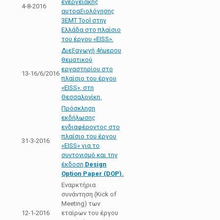
ενεργειακής
4-8-2016
αυτοαξιολόγησης
3ΕΜΤ Tool στην
Ελλάδα στο πλαίσιο
του έργου «ΕΙSS».
Διεξαγωγή 4ήμερου
θεματικού
εργαστηρίου στο
13-16/6/2016
πλαίσιο του έργου
«EISS»
, στη
Θεσσαλονίκη.
Πρόσκληση
εκδήλωσης
ενδιαφέροντος στo
πλαίσιo του έργου
31-3-2016
«EISS»
για το
συντονισμό και την
έκδοση
Design
Option Paper (DOP).
Εναρκτήρια
συνάντηση (Κick of
Meeting) των
12-1-2016
εταίρων του έργου