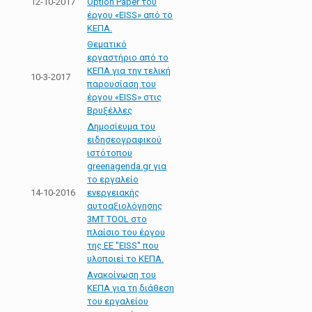
12-10-2017
Option Paper του
έργου «EISS» από το
ΚΕΠΑ.
Θεματικό
εργαστήριο από το
ΚΕΠΑ για την τελική
10-3-2017
παρουσίαση του
έργου «EISS» στις
Βρυξέλλες
Δημοσίευμα του
ειδησεογραφικού
ιστότoπου
greenagenda.gr για
το εργαλείο
14-10-2016
ενεργειακής
αυτοαξιολόγησης
3MT TOOL στο
πλαίσιο του έργου
της ΕΕ ''EISS'' που
υλοποιεί το ΚΕΠΑ.
Ανακοίνωση του
ΚΕΠΑ για τη διάθεση
του εργαλείου