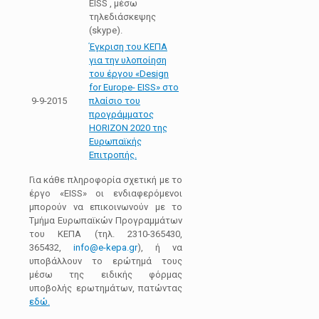
EISS , μέσω
τηλεδιάσκεψης
(skype).
Έγκριση του ΚΕΠΑ
για την υλοποίηση
του έργου «Design
for Europe- EISS» στο
9-9-2015
πλαίσιο του
προγράμματος
ΗΟRΙΖΟΝ 2020 της
Ευρωπαϊκής
Επιτροπής.
Για κάθε πληροφορία σχετική με το
έργο «ΕISS» οι ενδιαφερόμενοι
μπορούν να επικοινωνούν με το
Τμήμα Ευρωπαϊκών Προγραμμάτων
του ΚΕΠΑ (τηλ. 2310-365430,
365432,
info@e-kepa.gr
), ή να
υποβάλλουν το ερώτημά τους
μέσω της ειδικής φόρμας
υποβολής ερωτημάτων, πατώντας
εδώ.