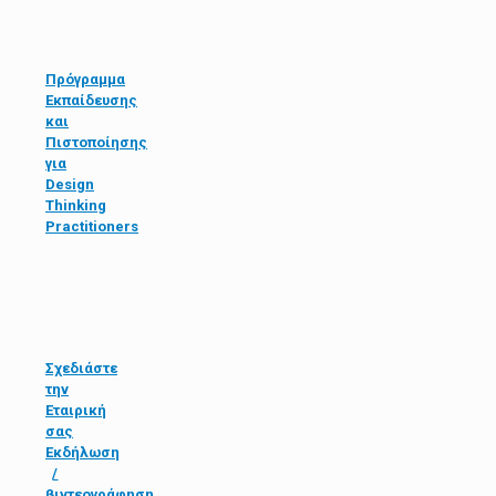
Πρόγραμμα
Εκπαίδευσης
και
Πιστοποίησης
για
Design
Thinking
Practitioners
Σχεδιάστε
την
Εταιρική
σας
Εκδήλωση
/
βιντεογράφηση