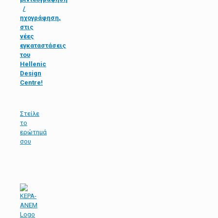
/
ηχογράφηση,
στις
νέες
εγκαταστάσεις
του
Hellenic
Design
Centre!
Στείλε
τo
ερώτημά
σου