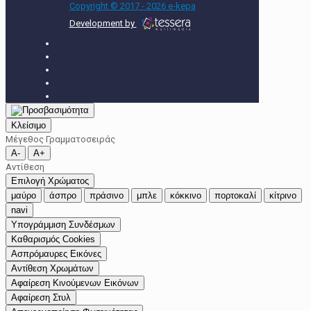
Copyright © 2017 - 2026 e-kepa
Development by
Κλείσιμο
Μέγεθος Γραμματοσειράς
A-
A+
Αντίθεση
Επιλογή Χρώματος
μαύρο
άσπρο
πράσινο
μπλε
κόκκινο
πορτοκαλί
κίτρινο
navi
Υπογράμμιση Συνδέσμων
Καθαρισμός Cookies
Ασπρόμαυρες Εικόνες
Αντίθεση Χρωμάτων
Αφαίρεση Κινούμενων Εικόνων
Αφαίρεση Στυλ