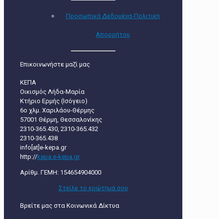
Προσωπικά Δεδομένα-Πολιτική
Απορρήτου
Επικοινωνήστε μαζί μας
ΚΕΠΑ
Οικισμός Λήδα-Μαρία
Κτήριο Ερμής (Ισόγειο)
6ο χλμ. Χαριλάου-Θέρμης
57001 Θέρμη, Θεσσαλονίκης
2310-365.430, 2310-365.432
2310-365.438
info[at]e-kepa.gr
http://
kepa.e-kepa.gr
Αρίθμ. ΓΕΜΗ: 154654904000
Στείλε τo ερώτημά σου
Βρείτε μας στα Κοινωνικά Δίκτυα