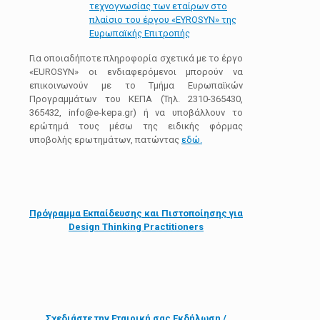
τεχνογνωσίας των εταίρων στo
πλαίσιo του έργου «ΕYROSYN» της
Ευρωπαϊκής Επιτροπής
Για οποιαδήποτε πληροφορία σχετικά με το έργο
«EUROSYN» οι ενδιαφερόμενοι μπορούν να
επικοινωνούν με το Τμήμα Ευρωπαϊκών
Προγραμμάτων του ΚΕΠΑ (Τηλ. 2310-365430,
365432, info@e-kepa.gr) ή να υποβάλλουν το
ερώτημά τους μέσω της ειδικής φόρμας
υποβολής ερωτημάτων, πατώντας
εδώ.
Πρόγραμμα Εκπαίδευσης και Πιστοποίησης για
Design Thinking Practitioners
Σχεδιάστε την
Εταιρική σας Εκδήλωση /