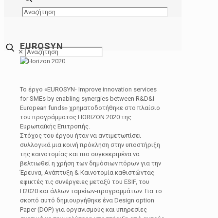
EUROSYN
✕
To έργο «ΕUROSYN- Improve innovation services
for SMEs by enabling synergies between R&D&I
European funds» χρηματοδοτήθηκε στο πλαίσιο
του προγράμματος ΗORIZON 2020 της
Ευρωπαϊκής Επιτροπής.
Στόχος του έργου ήταν να αντιμετωπίσει
συλλογικά μια κοινή πρόκληση στην υποστήριξη
της καινοτομίας και πιο συγκεκριμένα να
βελτιωθεί η χρήση των δημόσιων πόρων για την
Έρευνα, Ανάπτυξη & Καινοτομία καθιστώντας
εφικτές τις συνέργειες μεταξύ του ESIF, του
H2020 και άλλων ταμείων-προγραμμάτων. Για το
σκοπό αυτό δημιουργήθηκε ένα Design option
Paper (DOP) για οργανισμούς και υπηρεσίες