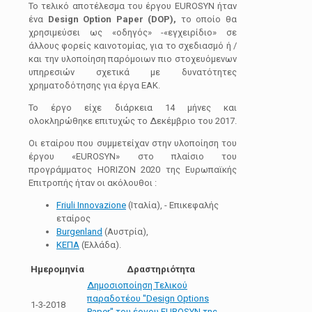
Το τελικό αποτέλεσμα του έργου EUROSYN ήταν
ένα
Design Option Paper (DOP),
το οποίο θα
χρησιμεύσει ως «οδηγός» -«εγχειρίδιο» σε
άλλους φορείς καινοτομίας, για το σχεδιασμό ή /
και την υλοποίηση παρόμοιων πιο στοχευόμενων
υπηρεσιών σχετικά με δυνατότητες
χρηματοδότησης για έργα ΕΑΚ.
Το έργο είχε διάρκεια 14 μήνες και
ολοκληρώθηκε επιτυχώς το Δεκέμβριο του 2017.
Οι εταίρου που συμμετείχαν στην υλοποίηση του
έργου «EUROSYN» στο πλαίσιο του
προγράμματος HORIZON 2020 της Ευρωπαϊκής
Επιτροπής ήταν οι ακόλουθοι :
Friuli Innovazione
(Ιταλία), - Eπικεφαλής
εταίρος
Burgenland
(Αυστρία),
ΚΕΠΑ
(Ελλάδα).
Ημερομηνία
Δραστηριότητα
Δημοσιοποίηση Tελικού
παραδοτέου ''Design Options
1-3-2018
Paper'' του έργου EUROSYN της