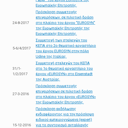
Ευρωπαϊκής Επιτροπής.
Πρόσκληση συμμετοχής
επιχειρήσεων. σε πιλοτική δράση
24-8-2017
στο πλαίσιο του έργου ''ΕUROSYN''
της Ευρωπαϊκής Επιτροπής της
Ευρωπαϊκής Επιτροπής.
Συμμετοχή των στελεχών του
ΚΕΠΑ στο 2ο θεματικό εργαστήριο
5-6/4/2017
του έργου EUROSYN στην πόλη
Udine της Ιταλίας.
Συμμετοχή στελεχών του ΚΕΠΑ
31/1-
στο 1ο θεματικό εργαστήριο του
1/2/2017
έργου «ΕUROSYN» στο Eisenstadt
της Αυστρίας.
Πρόσκληση συμμετοχής
επιχειρήσεων σε πιλοτική δράση
27-3-2016
στο πλαίσιο του έργου «ΕUROSYN»
της Ευρωπαϊκής Επιτροπής.
Πρόσκληση εκδήλωσης
ενδιαφέροντος για την πρόσληψη
ειδικού εμπειρογνώμενα (expert)
15-12-2016
για το συντονισμό ανταλλαγής