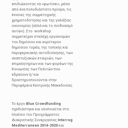
επιδιώκοντας να «φωτίσει», μέσα
από ένα πολυδιάστατο πρίσμα, τις
έννοιες της συμμετοχικής
χρηματοδότησης και της γαλάζιας
οικονομίας (αλλά και το συνδυασμό
αυτών). Στο workshop
συμμετείχαν στελέχη οργανισμών
του δημόσιου και ευρύτερου
δημόσιου τομέα, της τοπικής και
περιφερειακής αυτοδιοίκησης, των
αναπτυξιακών εταιριών, των
επιμελητηρίων και των φορέων της
Κοινωνίας των Πολιτών που
εδρεύουν ή/ και
δραστηριοποιούνται στην
Περιφέρεια Κεντρικής Μακεδονίας.
Το έργο
Blue Crowdfunding
σχεδιάστηκε και υλοποιείται στο
πλαίσιο του Προγράμματος
Διακρατικής Συνεργασίας
Interreg
Mediterranean 2014-2020
και