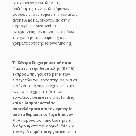
στοχεύει να βελτιώσει τις
δεξιότητες των εμπλεκόμενων
φορέων στους τομείς της γαλάζιας
ανάπτυξης και οικονομίας στην
περιοχή της Μεσογείου,
ενισχύοντας την καινοτομία μέσω
της χρήσης της συμμετοχικής
χρηματοδότησης (crowdfunding).
Το
Κέντρο Επιχειρηματικής και
Πολιτιστικής Ανάπτυξης (ΚΕΠΑ)
εκπροσωπήθηκε στο panel των
εισηγητών του εργαστηρίου, για να
εισάγει τους συμμετέχοντες στην
έννοια του χρηματοδοτικού
εργαλείου business crowdfunding
και
να διαμοιραστεί τα
αποτελέσματα και την εμπειρία
από το Ευρωπαϊκό έργο
Innova
–
FI
. Η παρουσίαση ακολούθησε τη
διαδρομή από την αρχική ιδέα για
τον σχεδιασμό του έργου Innova-FI