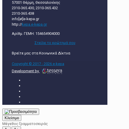
57001 Θέρμη, Θεσσαλονίκης
2310-365.430, 2310-365.432
2310-365.438
info[at]e-kepa.gr
http://
kepa.e-kepa.gr
Αρίθμ. ΓΕΜΗ: 154654904000
Στείλε τo ερώτημά σου
Βρείτε μας στα Κοινωνικά Δίκτυα
Copyright © 2017 - 2026 e-kepa
Development by
Κλείσιμο
Μέγεθος Γραμματοσειράς