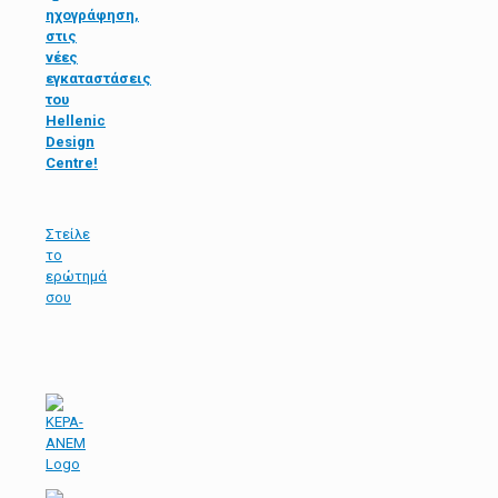
ηχογράφηση,
στις
νέες
εγκαταστάσεις
του
Hellenic
Design
Centre!
Στείλε
τo
ερώτημά
σου