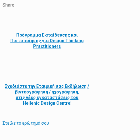
Share
Πρόγραμμα Εκπαίδευσης και
Πιστοποίησης για Design Thinking
Practitioners
Σχεδιάστε την
Εταιρική σας Εκδήλωση /
βιντεογράφηση / ηχογράφηση,
στις νέες εγκαταστάσεις του
Hellenic Design Centre!
Στείλε τo ερώτημά σου