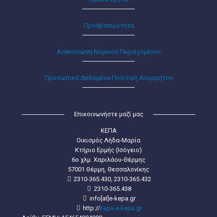
Προσβασιμότητα
Ανακοίνωση Νομικού Περιεχομένου
Προσωπικά Δεδομένα-Πολιτική Απορρήτου
Επικοινωνήστε μαζί μας
ΚΕΠΑ
Οικισμός Λήδα-Μαρία
Κτήριο Ερμής (Ισόγειο)
6ο χλμ. Χαριλάου-Θέρμης
57001 Θέρμη, Θεσσαλονίκης
2310-365.430, 2310-365.432
2310-365.438
info[at]e-kepa.gr
http://
kepa.e-kepa.gr