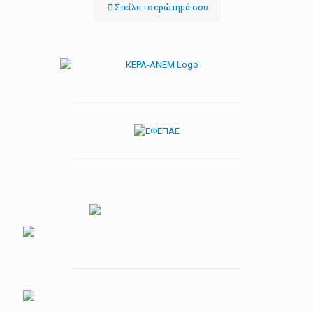
Στείλε τo ερώτημά σου