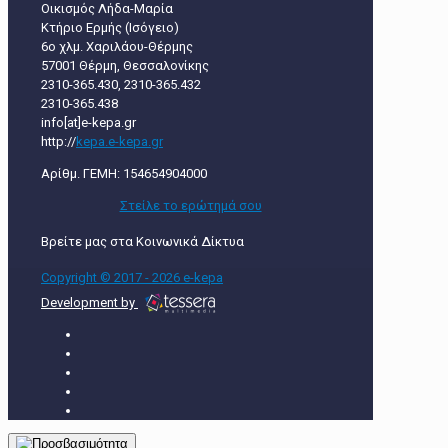
Οικισμός Λήδα-Μαρία
Κτήριο Ερμής (Ισόγειο)
6ο χλμ. Χαριλάου-Θέρμης
57001 Θέρμη, Θεσσαλονίκης
2310-365.430, 2310-365.432
2310-365.438
info[at]e-kepa.gr
http://
kepa.e-kepa.gr
Αρίθμ. ΓΕΜΗ: 154654904000
Στείλε τo ερώτημά σου
Βρείτε μας στα Κοινωνικά Δίκτυα
Copyright © 2017 - 2026 e-kepa
Development by