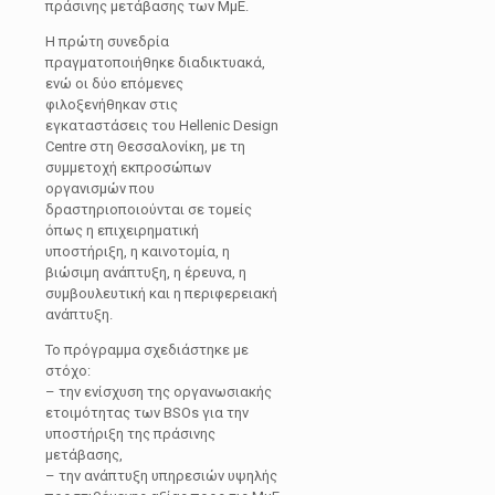
πράσινης μετάβασης των ΜμΕ.
Η πρώτη συνεδρία
πραγματοποιήθηκε διαδικτυακά,
ενώ οι δύο επόμενες
φιλοξενήθηκαν στις
εγκαταστάσεις του Hellenic Design
Centre στη Θεσσαλονίκη, με τη
συμμετοχή εκπροσώπων
οργανισμών που
δραστηριοποιούνται σε τομείς
όπως η επιχειρηματική
υποστήριξη, η καινοτομία, η
βιώσιμη ανάπτυξη, η έρευνα, η
συμβουλευτική και η περιφερειακή
ανάπτυξη.
Το πρόγραμμα σχεδιάστηκε με
στόχο:
– την ενίσχυση της οργανωσιακής
ετοιμότητας των BSOs για την
υποστήριξη της πράσινης
μετάβασης,
– την ανάπτυξη υπηρεσιών υψηλής