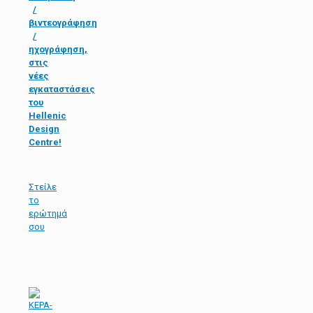
/
βιντεογράφηση
/
ηχογράφηση,
στις
νέες
εγκαταστάσεις
του
Hellenic
Design
Centre!
Στείλε
τo
ερώτημά
σου