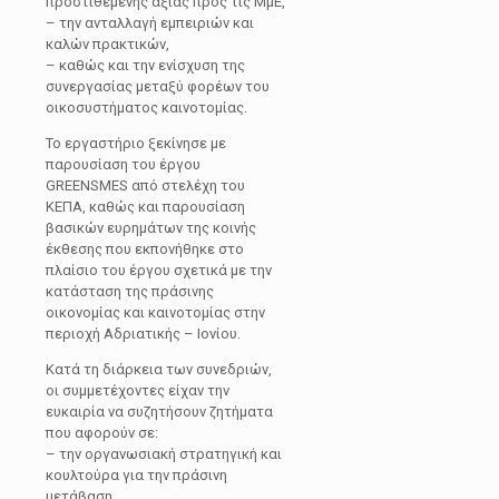
προστιθέμενης αξίας προς τις ΜμΕ,
– την ανταλλαγή εμπειριών και
καλών πρακτικών,
– καθώς και την ενίσχυση της
συνεργασίας μεταξύ φορέων του
οικοσυστήματος καινοτομίας.
Το εργαστήριο ξεκίνησε με
παρουσίαση του έργου
GREENSMES από στελέχη του
ΚΕΠΑ, καθώς και παρουσίαση
βασικών ευρημάτων της κοινής
έκθεσης που εκπονήθηκε στο
πλαίσιο του έργου σχετικά με την
κατάσταση της πράσινης
οικονομίας και καινοτομίας στην
περιοχή Αδριατικής – Ιονίου.
Κατά τη διάρκεια των συνεδριών,
οι συμμετέχοντες είχαν την
ευκαιρία να συζητήσουν ζητήματα
που αφορούν σε:
– την οργανωσιακή στρατηγική και
κουλτούρα για την πράσινη
μετάβαση,