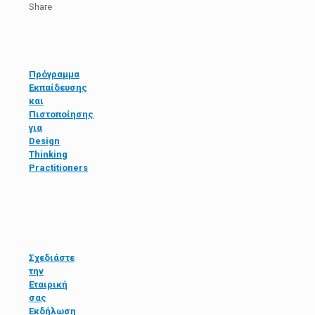
Share
Πρόγραμμα
Εκπαίδευσης
και
Πιστοποίησης
για
Design
Thinking
Practitioners
Σχεδιάστε
την
Εταιρική
σας
Εκδήλωση