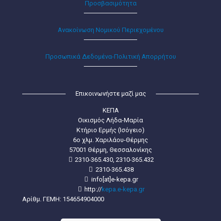
Προσβασιμότητα
Ανακοίνωση Νομικού Περιεχομένου
Προσωπικά Δεδομένα-Πολιτική Απορρήτου
Επικοινωνήστε μαζί μας
ΚΕΠΑ
Οικισμός Λήδα-Μαρία
Κτήριο Ερμής (Ισόγειο)
6ο χλμ. Χαριλάου-Θέρμης
57001 Θέρμη, Θεσσαλονίκης
2310-365.430, 2310-365.432
2310-365.438
info[at]e-kepa.gr
http://
kepa.e-kepa.gr
Αρίθμ. ΓΕΜΗ: 154654904000