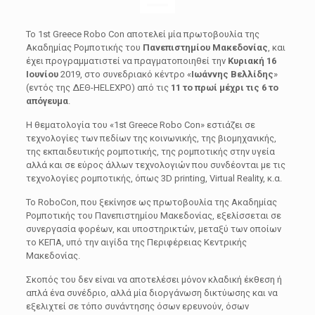
Το 1st Greece Robo Con αποτελεί μία πρωτοβουλία της
Ακαδημίας Ρομποτικής του
Πανεπιστημίου Μακεδονίας
, και
έχει προγραμματιστεί να πραγματοποιηθεί την
Κυριακή 16
Ιουνίου
2019, στο συνεδριακό κέντρο «
Ιωάννης Βελλίδης
»
(εντός της ΔΕΘ-HELEXPO) από τις
11 το πρωί μέχρι τις 6 το
απόγευμα
.
Η θεματολογία του «1st Greece Robo Con» εστιάζει σε
τεχνολογίες των πεδίων της κοινωνικής, της βιομηχανικής,
της εκπαιδευτικής ρομποτικής, της ρομποτικής στην υγεία
αλλά και σε εύρος άλλων τεχνολογιών που συνδέονται με τις
τεχνολογίες ρομποτικής, όπως 3D printing, Virtual Reality, κ.α.
Το RoboCon, που ξεκίνησε ως πρωτοβουλία της Ακαδημίας
Ρομποτικής του Πανεπιστημίου Μακεδονίας, εξελίσσεται σε
συνεργασία φορέων, και υποστηρικτών, μεταξύ των οποίων
το ΚΕΠΑ, υπό την αιγίδα της Περιφέρειας Κεντρικής
Μακεδονίας.
Σκοπός του δεν είναι να αποτελέσει μόνον κλαδική έκθεση ή
απλά ένα συνέδριο, αλλά μία διοργάνωση δικτύωσης και να
εξελιχτεί σε τόπο συνάντησης όσων ερευνούν, όσων