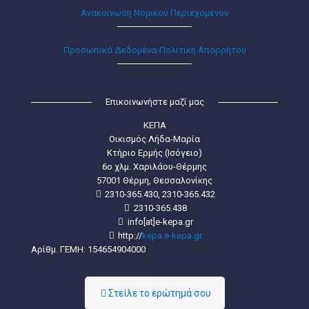
Ανακοίνωση Νομικού Περιεχομένου
Προσωπικά Δεδομένα-Πολιτική Απορρήτου
Επικοινωνήστε μαζί μας
ΚΕΠΑ
Οικισμός Λήδα-Μαρία
Κτήριο Ερμής (Ισόγειο)
6ο χλμ. Χαριλάου-Θέρμης
57001 Θέρμη, Θεσσαλονίκης
2310-365.430, 2310-365.432
2310-365.438
info[at]e-kepa.gr
http://
kepa.e-kepa.gr
Αρίθμ. ΓΕΜΗ: 154654904000
Στείλε τo ερώτημά σου