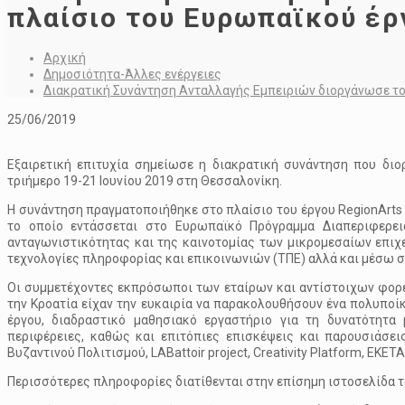
πλαίσιο του Ευρωπαϊκού έρ
Αρχική
Δημοσιότητα-Άλλες ενέργειες
Διακρατική Συνάντηση Ανταλλαγής Εμπειριών διοργάνωσε το 
25/06/2019
Εξαιρετική επιτυχία σημείωσε η διακρατική συνάντηση που διο
τριήμερο 19-21 Ιουνίου 2019 στη Θεσσαλονίκη.
Η συνάντηση πραγματοποιήθηκε στο πλαίσιο του έργου RegionArts Regi
το οποίο εντάσσεται στο Ευρωπαϊκό Πρόγραμμα Διαπεριφερε
ανταγωνιστικότητας και της καινοτομίας των μικρομεσαίων επ
τεχνολογίες πληροφορίας και επικοινωνιών (ΤΠΕ) αλλά και μέσω σ
Οι συμμετέχοντες εκπρόσωποι των εταίρων και αντίστοιχων φορέων
την Κροατία είχαν την ευκαιρία να παρακολουθήσουν ένα πολυποί
έργου, διαδραστικό μαθησιακό εργαστήριο για τη δυνατότητ
περιφέρειες, καθώς και επιτόπιες επισκέψεις και παρουσιάσε
Βυζαντινού Πολιτισμού, LABattoir project, Creativity Platform, ΕΚΕΤ
Περισσότερες πληροφορίες διατίθενται στην επίσημη ιστοσελίδα 