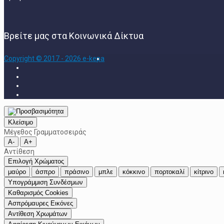
Βρείτε μας στα Κοινωνικά Δίκτυα
Copyright © 2017 - 2026 e-kepa
Κλείσιμο
Μέγεθος Γραμματοσειράς
A-
A+
Αντίθεση
Επιλογή Χρώματος
μαύρο
άσπρο
πράσινο
μπλε
κόκκινο
πορτοκαλί
κίτρινο
Υπογράμμιση Συνδέσμων
Καθαρισμός Cookies
Ασπρόμαυρες Εικόνες
Αντίθεση Χρωμάτων