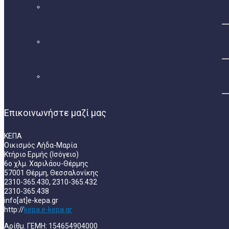
Επικοινωνήστε μαζί μας
ΚΕΠΑ
Οικισμός Λήδα-Μαρία
Κτήριο Ερμής (Ισόγειο)
6ο χλμ. Χαριλάου-Θέρμης
57001 Θέρμη, Θεσσαλονίκης
2310-365.430, 2310-365.432
2310-365.438
info[at]e-kepa.gr
http://
kepa.e-kepa.gr
Αρίθμ. ΓΕΜΗ: 154654904000