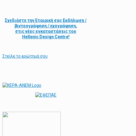
Σχεδιάστε την
Εταιρική σας Εκδήλωση /
βιντεογράφηση / ηχογράφηση,
στις νέες εγκαταστάσεις του
Hellenic Design Centre!
Στείλε τo ερώτημά σου