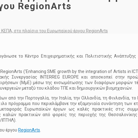
γου RegionArts
ΚΕΠΑ, στο πλαίσιο του Ευρωπαϊκού έργου RegionArts
ργάνωσε το Κέντρο Επιχειρηματικής και Πολιτιστικής Ανάπτυξης
onArts (‘Enhancing SME growth by the integration of Artists in ICT 
ιακής Συνεργασίας INTERREG EUROPE και αποσκοπεί στην προ
ιχειρήσεων (ΜμΕ) μέσω της ενσωμάτωσης των διαφόρων μορφών τέ
υνεργειών μεταξύ του κλάδου ΤΠΕ και δημιουργικών βιομηχανιών.
 από την Πορτογαλία, την Ιταλία, την Ολλανδία, τη Φινλανδία, το 
κιλο πρόγραμμα που περιελάμβανε την εξαμηνιαία συνάντηση των ε
α μεταφοράς Ευρωπαϊκών έργων ως καλές πρακτικές στις συμμ
ις καλών πρακτικών από φορείς της περιοχής της Θεσσαλονίκης
Α/ΙΠΤΗΛ).
του έργου
RegionArts
.