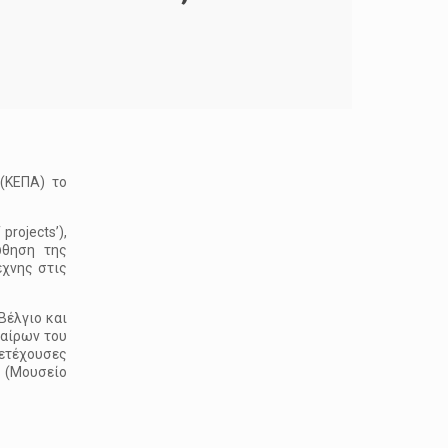
 (ΚΕΠΑ) το
projects’),
ώθηση της
χνης στις
Βέλγιο και
ταίρων του
ετέχουσες
 (Μουσείο