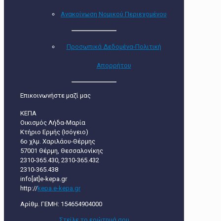
Ανακοίνωση Νομικού Περιεχομένου
Προσωπικά Δεδομένα-Πολιτική
Απορρήτου
Επικοινωνήστε μαζί μας
ΚΕΠΑ
Οικισμός Λήδα-Μαρία
Κτήριο Ερμής (Ισόγειο)
6ο χλμ. Χαριλάου-Θέρμης
57001 Θέρμη, Θεσσαλονίκης
2310-365.430, 2310-365.432
2310-365.438
info[at]e-kepa.gr
http://
kepa.e-kepa.gr
Αρίθμ. ΓΕΜΗ: 154654904000
Στείλε τo ερώτημά σου