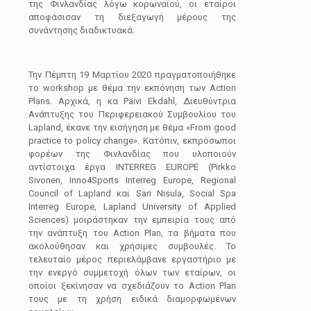
της Φινλανδίας λόγω κορωναϊού, οι εταίροι
αποφάσισαν τη διεξαγωγή μέρους της
συνάντησης διαδικτυακά.
Την Πέμπτη 19 Μαρτίου 2020 πραγματοποιήθηκε
το workshop με θέμα την εκπόνηση των Action
Plans. Αρχικά, η κα Päivi Ekdahl, Διευθύντρια
Ανάπτυξης του Περιφερειακού Συμβουλίου του
Lapland, έκανε την εισήγηση με θέμα «From good
practice to policy change». Κατόπιν, εκπρόσωποι
φορέων της Φινλανδίας που υλοποιούν
αντίστοιχα έργα INTERREG EUROPE (Pirkko
Sivonen, Inno4Sports Interreg Europe, Regional
Council of Lapland και Sari Nisula, Social Spa
Interreg Europe, Lapland University of Applied
Sciences) μοιράστηκαν την εμπειρία τους από
την ανάπτυξη του Action Plan, τα βήματα που
ακολούθησαν και χρήσιμες συμβουλές. Το
τελευταίο μέρος περιελάμβανε εργαστήριο με
την ενεργό συμμετοχή όλων των εταίρων, οι
οποίοι ξεκίνησαν να σχεδιάζουν το Action Plan
τους με τη χρήση ειδικά διαμορφωμένων