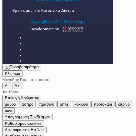
Βρείτε μας στα Κοινωνικά Δίκτυα
Copyright © 2017 - 2026 e-kepa
Development by
Κλείσιμο
Μέγεθος Γραμματοσειράς
A-
A+
Αντίθεση
Επιλογή Χρώματος
μαύρο
άσπρο
πράσινο
μπλε
κόκκινο
πορτοκαλί
κίτρινο
navi
Υπογράμμιση Συνδέσμων
Καθαρισμός Cookies
Ασπρόμαυρες Εικόνες