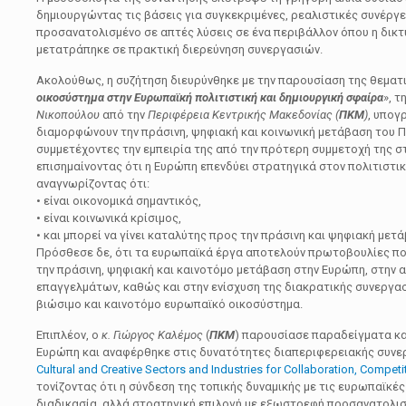
δημιουργώντας τις βάσεις για συγκεκριμένες, ρεαλιστικές συνέργε
προσανατολισμένο σε απτές λύσεις σε ένα περιβάλλον όπου η δικτ
μετατράπηκε σε πρακτική διερεύνηση συνεργασιών.
Ακολούθως, η συζήτηση διευρύνθηκε με την παρουσίαση της θεματι
οικοσύστημα στην Ευρωπαϊκή πολιτιστική και δημιουργική σφαίρα
», τ
Νικοπούλου
από την
Περιφέρεια Κεντρικής Μακεδονίας (
ΠΚΜ
)
, υπογ
διαμορφώνουν την πράσινη, ψηφιακή και κοινωνική μετάβαση του 
συμμετέχοντες την εμπειρία της από την πρότερη συμμετοχή της στο
επισημαίνοντας ότι η Ευρώπη επενδύει στρατηγικά στον πολιτιστικ
αναγνωρίζοντας ότι:
• είναι οικονομικά σημαντικός,
• είναι κοινωνικά κρίσιμος,
• και μπορεί να γίνει καταλύτης προς την πράσινη και ψηφιακή μετ
Πρόσθεσε δε, ότι τα ευρωπαϊκά έργα αποτελούν πρωτοβουλίες που
την πράσινη, ψηφιακή και καινοτόμο μετάβαση στην Ευρώπη, στην 
επαγγελμάτων, καθώς και στην ενίσχυση της διακρατικής συνεργασί
βιώσιμο και καινοτόμο ευρωπαϊκό οικοσύστημα.
Επιπλέον, ο
κ. Γιώργος Καλέμος
(
ΠΚΜ
) παρουσίασε παραδείγματα κα
Ευρώπη και αναφέρθηκε στις δυνατότητες διαπεριφερειακής συν
Cultural and Creative Sectors and Industries for Collaboration, Competi
τονίζοντας ότι η σύνδεση της τοπικής δυναμικής με τις ευρωπαϊκέ
διαδικασία, αλλά στρατηγική επιλογή με εξωστρεφή προσανατολισ