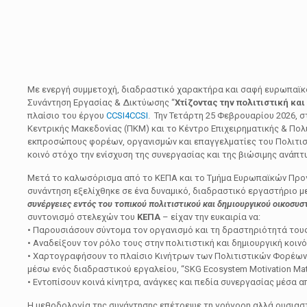
Με ενεργή συμμετοχή, διαδραστικό χαρακτήρα και σαφή ευρωπαϊ
Συνάντηση Εργασίας & Δικτύωσης “
Χτίζοντας την πολιτιστική κα
πλαίσιο του έργου
CCSI4CCSI
. Την Τετάρτη 25 Φεβρουαρίου 2026, 
Κεντρικής Μακεδονίας (ΠΚΜ) και το Κέντρο Επιχειρηματικής & Πο
εκπροσώπους φορέων, οργανισμών και επαγγελματίες του Πολιτιστ
κοινό στόχο την ενίσχυση της συνεργασίας και της βιώσιμης ανάπ
Μετά το καλωσόρισμα από το ΚΕΠΑ και το Τμήμα Ευρωπαϊκών Προ
συνάντηση εξελίχθηκε σε ένα δυναμικό, διαδραστικό εργαστήριο με 
συνέργειες εντός του τοπικού πολιτιστικού και δημιουργικού οικοσυ
συντονισμό στελεχών του
ΚΕΠΑ
– είχαν την ευκαιρία να:
• Παρουσιάσουν σύντομα τον οργανισμό και τη δραστηριότητά του
• Αναδείξουν τον ρόλο τους στην πολιτιστική και δημιουργική κοιν
• Χαρτογραφήσουν το πλαίσιο Κινήτρων των Πολιτιστικών Φορέων
μέσω ενός διαδραστικού εργαλείου, “SKG Ecosystem Motivation Mat
• Εντοπίσουν κοινά κίνητρα, ανάγκες και πεδία συνεργασίας μέσα 
Η μεθοδολογία της συνάντησης επέτρεψε τη γρήγορη αλλά ουσιασ