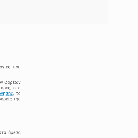
ογίες που
των φορέων
τορες, στο
ρνησης
, το
φορείς της
στα άμεσα