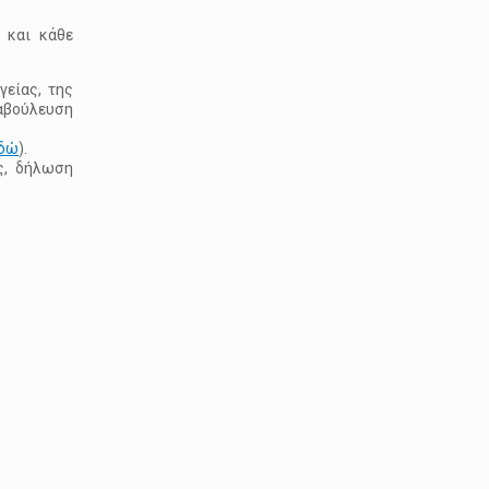
 και κάθε
γείας, της
αβούλευση
δώ
).
ίς, δήλωση