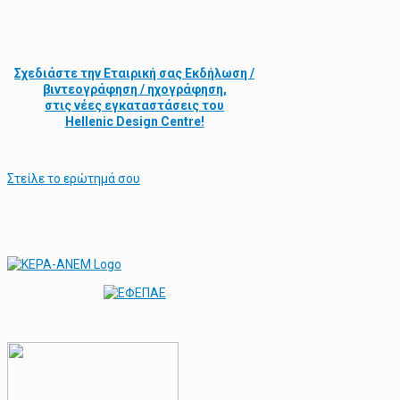
Σχεδιάστε την
Εταιρική σας Εκδήλωση /
βιντεογράφηση / ηχογράφηση,
στις νέες εγκαταστάσεις του
Hellenic Design Centre!
Στείλε τo ερώτημά σου