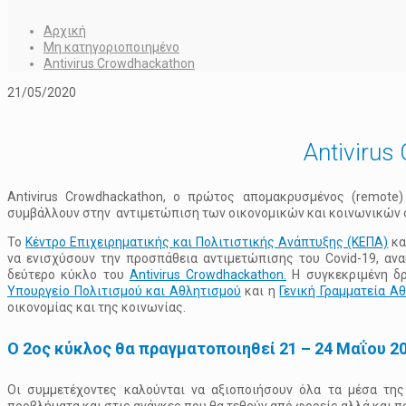
Αρχική
Μη κατηγοριοποιημένο
Antivirus Crowdhackathon
21/05/2020
Antivirus
Antivirus Crowdhackathon, ο πρώτος απομακρυσμένος (remote
συμβάλλουν στην αντιμετώπιση των οικονομικών και κοινωνικών 
To
Κέντρο Επιχειρηματικής και Πολιτιστικής Ανάπτυξης (ΚΕΠΑ)
κα
να ενισχύσουν την προσπάθεια αντιμετώπισης του Covid-19, αν
δεύτερο κύκλο του
Antivirus Crowdhackathon.
Η συγκεκριμένη δ
Υπουργείο Πολιτισμού και Αθλητισμού
και η
Γενική Γραμματεία Α
οικονομίας και της κοινωνίας.
Ο 2ος κύκλος θα πραγματοποιηθεί 21 – 24 Μαΐου 20
Οι συμμετέχοντες καλούνται να αξιοποιήσουν όλα τα μέσα τη