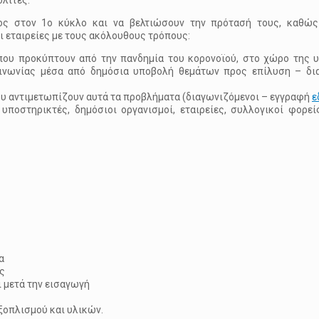
ολίτες.
ος στον 1ο κύκλο και να βελτιώσουν την πρότασή τους, καθώς
ι εταιρείες με τους ακόλουθους τρόπους:
ου προκύπτουν από την πανδημία του κορονοϊού, στο χώρο της υ
κοινωνίας μέσα από δημόσια υποβολή θεμάτων προς επίλυση – δι
υ αντιμετωπίζουν αυτά τα προβλήματα (διαγωνιζόμενοι – εγγραφή
ε
υποστηρικτές, δημόσιοι οργανισμοί, εταιρείες, συλλογικοί φορε
α
ς
 μετά την εισαγωγή
εξοπλισμού και υλικών.