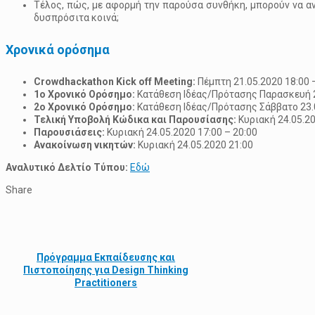
Τέλος, πώς, με αφορμή την παρούσα συνθήκη, μπορούν να αν
δυσπρόσιτα κοινά;
Χρονικά ορόσημα
Crowdhackathon Kick off Meeting:
Πέμπτη 21.05.2020 18:00 
1ο Χρονικό Ορόσημο:
Κατάθεση Ιδέας/Πρότασης Παρασκευή 2
2ο Χρονικό Ορόσημο:
Κατάθεση Ιδέας/Πρότασης Σάββατο 23.
Τελική Υποβολή Κώδικα και Παρουσίασης:
Κυριακή 24.05.20
Παρουσιάσεις:
Κυριακή 24.05.2020 17:00 – 20:00
Ανακοίνωση νικητών:
Κυριακή 24.05.2020 21:00
Αναλυτικό Δελτίο Τύπου:
Εδώ
Share
Πρόγραμμα Εκπαίδευσης και
Πιστοποίησης για Design Thinking
Practitioners