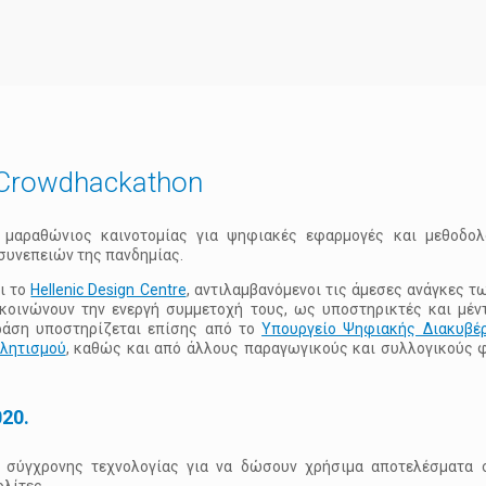
 Crowdhackathon
) μαραθώνιος καινοτομίας για ψηφιακές εφαρμογές και μεθοδολ
συνεπειών της πανδημίας.
ι το
Hellenic Design Centre
, αντιλαμβανόμενοι τις άμεσες ανάγκες 
ακοινώνουν την ενεργή συμμετοχή τους, ως υποστηρικτές και μέν
ράση υποστηρίζεται επίσης από το
Υπουργείο Ψηφιακής Διακυβέ
θλητισμού
, καθώς και από άλλους παραγωγικούς και συλλογικούς 
20.
ς σύγχρονης τεχνολογίας για να δώσουν χρήσιμα αποτελέσματα 