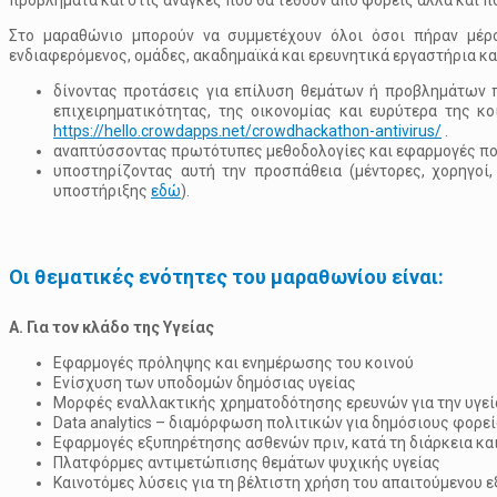
προβλήματα και στις ανάγκες που θα τεθούν από φορείς αλλά και π
Στο μαραθώνιο μπορούν να συμμετέχουν όλοι όσοι πήραν μέρ
ενδιαφερόμενος, ομάδες, ακαδημαϊκά και ερευνητικά εργαστήρια κα
δίνοντας προτάσεις για επίλυση θεμάτων ή προβλημάτων π
επιχειρηματικότητας, της οικονομίας και ευρύτερα της 
https://hello.crowdapps.net/crowdhackathon-antivirus/
.
αναπτύσσοντας πρωτότυπες μεθοδολογίες και εφαρμογές πο
υποστηρίζοντας αυτή την προσπάθεια (μέντορες, χορηγοί, 
υποστήριξης
εδώ
).
Οι θεματικές ενότητες του μαραθωνίου είναι:
Α. Για τον κλάδο της Υγείας
Εφαρμογές πρόληψης και ενημέρωσης του κοινού
Ενίσχυση των υποδομών δημόσιας υγείας
Μορφές εναλλακτικής χρηματοδότησης ερευνών για την υγεί
Data analytics – διαμόρφωση πολιτικών για δημόσιους φορεί
Εφαρμογές εξυπηρέτησης ασθενών πριν, κατά τη διάρκεια και
Πλατφόρμες αντιμετώπισης θεμάτων ψυχικής υγείας
Καινοτόμες λύσεις για τη βέλτιστη χρήση του απαιτούμενου 