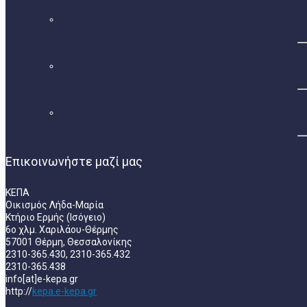
Επικοινωνήστε μαζί μας
ΚΕΠΑ
Οικισμός Λήδα-Μαρία
Κτήριο Ερμής (Ισόγειο)
6ο χλμ. Χαριλάου-Θέρμης
57001 Θέρμη, Θεσσαλονίκης
2310-365.430, 2310-365.432
2310-365.438
info[at]e-kepa.gr
http://
kepa.e-kepa.gr