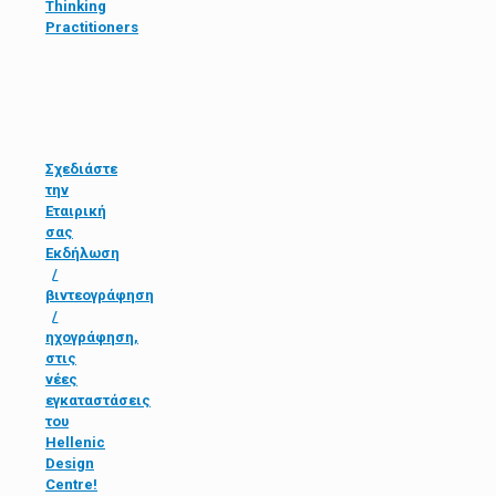
Thinking
Practitioners
Σχεδιάστε
την
Εταιρική
σας
Εκδήλωση
/
βιντεογράφηση
/
ηχογράφηση,
στις
νέες
εγκαταστάσεις
του
Hellenic
Design
Centre!