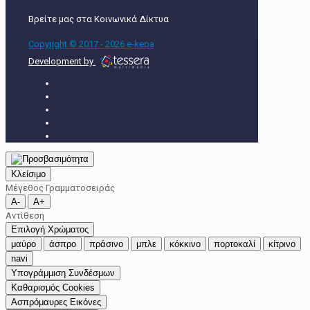
Βρείτε μας στα Κοινωνικά Δίκτυα
Copyright © 2017 - 2026 e-kepa
Development by
Κλείσιμο
Μέγεθος Γραμματοσειράς
A-
A+
Αντίθεση
Επιλογή Χρώματος
μαύρο
άσπρο
πράσινο
μπλε
κόκκινο
πορτοκαλί
κίτρινο
navi
Υπογράμμιση Συνδέσμων
Καθαρισμός Cookies
Ασπρόμαυρες Εικόνες