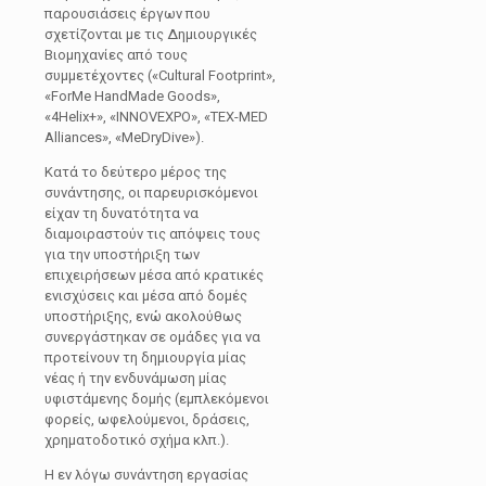
παρουσιάσεις έργων που
σχετίζονται με τις Δημιουργικές
Βιομηχανίες από τους
συμμετέχοντες («Cultural Footprint»,
«ForMe HandMade Goods»,
«4Helix+», «INNOVEXPO», «TEX-MED
Alliances», «MeDryDive»).
Κατά το δεύτερο μέρος της
συνάντησης, οι παρευρισκόμενοι
είχαν τη δυνατότητα να
διαμοιραστούν τις απόψεις τους
για την υποστήριξη των
επιχειρήσεων μέσα από κρατικές
ενισχύσεις και μέσα από δομές
υποστήριξης, ενώ ακολούθως
συνεργάστηκαν σε ομάδες για να
προτείνουν τη δημιουργία μίας
νέας ή την ενδυνάμωση μίας
υφιστάμενης δομής (εμπλεκόμενοι
φορείς, ωφελούμενοι, δράσεις,
χρηματοδοτικό σχήμα κλπ.).
Η εν λόγω συνάντηση εργασίας