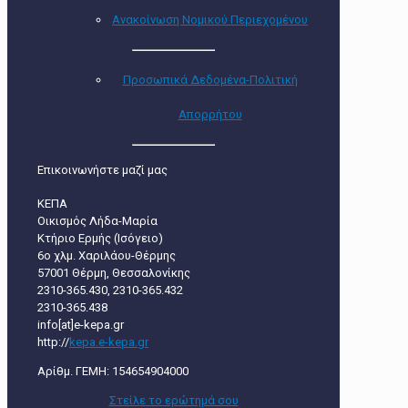
Ανακοίνωση Νομικού Περιεχομένου
Προσωπικά Δεδομένα-Πολιτική
Απορρήτου
Επικοινωνήστε μαζί μας
ΚΕΠΑ
Οικισμός Λήδα-Μαρία
Κτήριο Ερμής (Ισόγειο)
6ο χλμ. Χαριλάου-Θέρμης
57001 Θέρμη, Θεσσαλονίκης
2310-365.430, 2310-365.432
2310-365.438
info[at]e-kepa.gr
http://
kepa.e-kepa.gr
Αρίθμ. ΓΕΜΗ: 154654904000
Στείλε τo ερώτημά σου