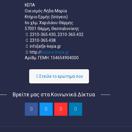
ΚΕΠΑ
Οικισμός Λήδα-Μαρία
Κτήριο Ερμής (Ισόγειο)
6ο χλμ. Χαριλάου-Θέρμης
57001 Θέρμη, Θεσσαλονίκης
2310-365.430, 2310-365.432
2310-365.438
info[at]e-kepa.gr
http://
kepa.e-kepa.gr
Αρίθμ. ΓΕΜΗ: 154654904000
Στείλε τo ερώτημά σου
Βρείτε μας στα Κοινωνικά Δίκτυα