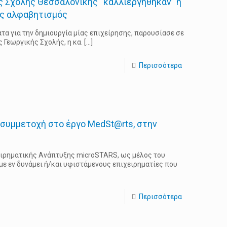
ς Σχολής Θεσσαλονίκης “καλλιεργήθηκαν” η
ός αλφαβητισμός
ατα για την δημιουργία μίας επιχείρησης, παρουσίασε σε
 Γεωργικής Σχολής, η κα.
[…]
Περισσότερα
συμμετοχή στο έργο MedSt@rts, στην
ειρηματικής Ανάπτυξης microSTARS, ως μέλος του
ε εν δυνάμει ή/και υφιστάμενους επιχειρηματίες που
Περισσότερα