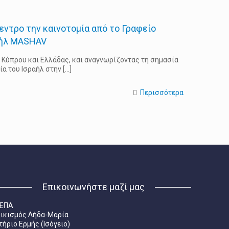
εντρο την καινοτομία από το Γραφείο
αήλ MASHAV
, Κύπρου και Ελλάδας, και αναγνωρίζοντας τη σημασία
ία του Ισραήλ στην
[…]
Περισσότερα
Επικοινωνήστε μαζί μας
ΚΕΠΑ
ικισμός Λήδα-Μαρία
τήριο Ερμής (Ισόγειο)