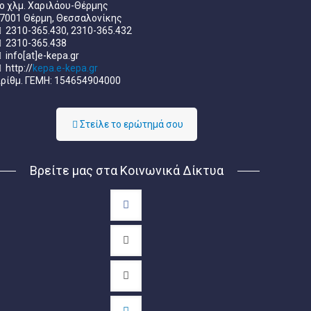
ο χλμ. Χαριλάου-Θέρμης
7001 Θέρμη, Θεσσαλονίκης
2310-365.430, 2310-365.432
2310-365.438
info[at]e-kepa.gr
http://
kepa.e-kepa.gr
ρίθμ. ΓΕΜΗ: 154654904000
Στείλε τo ερώτημά σου
Βρείτε μας στα Κοινωνικά Δίκτυα