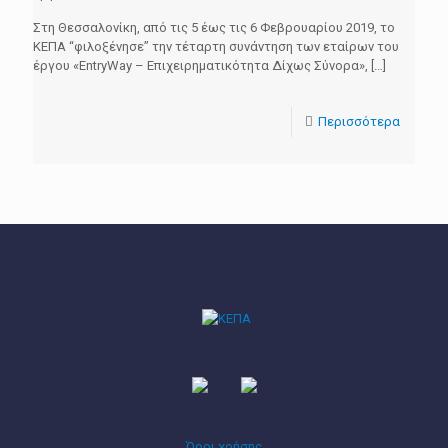
Στη Θεσσαλονίκη, από τις 5 έως τις 6 Φεβρουαρίου 2019, το
ΚΕΠΑ “φιλοξένησε” την τέταρτη συνάντηση των εταίρων του
έργου «EntryWay – Επιχειρηματικότητα Δίχως Σύνορα»,
[…]
Περισσότερα
Όροι χρήσης