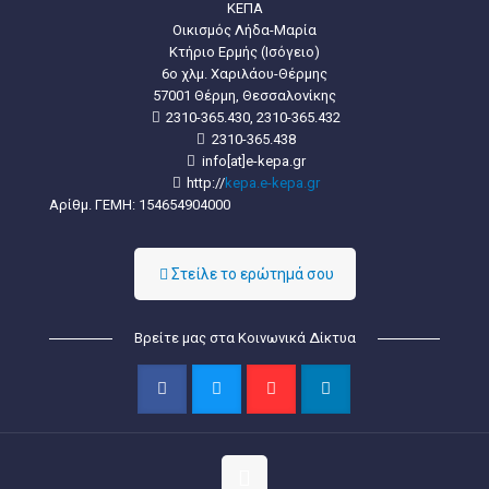
ΚΕΠΑ
Οικισμός Λήδα-Μαρία
Κτήριο Ερμής (Ισόγειο)
6ο χλμ. Χαριλάου-Θέρμης
57001 Θέρμη, Θεσσαλονίκης
2310-365.430, 2310-365.432
2310-365.438
info[at]e-kepa.gr
http://
kepa.e-kepa.gr
Αρίθμ. ΓΕΜΗ: 154654904000
Στείλε τo ερώτημά σου
Βρείτε μας στα Κοινωνικά Δίκτυα