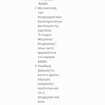
ΑΑΔΕ)
Μη αναστολή
των
επιχειρηματικών
δραστηριοτήτων
(εκτύπωση της
καρτέλας
“Στοιχεία
Μητρώου/
Επιχείρησης”,
όπως αυτά
εμφανίζονται
στο taxisnet
ΑΑΔΕ)
Υπεύθυνη
Δήλωση ότι
είστε ο άμεσος
πάροχος
υπηρεσίας/
προΐόντων και
ότι η
επιχείρησή σας
είναι