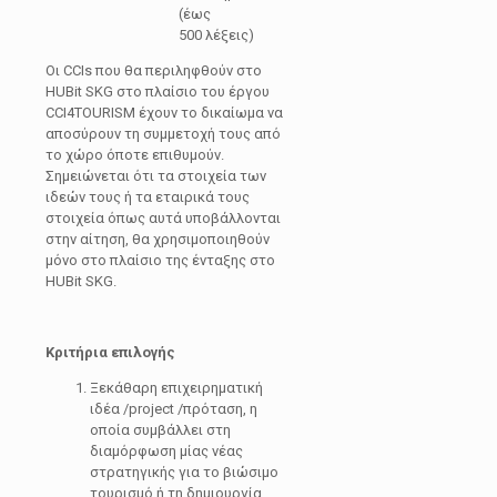
(έως
500 λέξεις)
Οι CCIs που θα περιληφθούν στο
HUBit SKG στο πλαίσιο του έργου
CCI4TOURISM έχουν το δικαίωμα να
αποσύρουν τη συμμετοχή τους από
το χώρο όποτε επιθυμούν.
Σημειώνεται ότι τα στοιχεία των
ιδεών τους ή τα εταιρικά τους
στοιχεία όπως αυτά υποβάλλονται
στην αίτηση, θα χρησιμοποιηθούν
μόνο στο πλαίσιο της ένταξης στο
HUBit SKG.
Κριτήρια επιλογής
Ξεκάθαρη επιχειρηματική
ιδέα /project /πρόταση, η
οποία συμβάλλει στη
διαμόρφωση μίας νέας
στρατηγικής για το βιώσιμο
τουρισμό ή τη δημιουργία