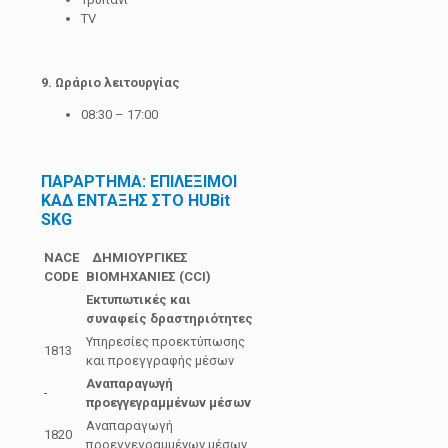
TV
9. Ωράριο λειτουργίας
08:30 – 17:00
ΠΑΡΑΡΤΗΜΑ: ΕΠΙΛΕΞΙΜΟΙ
ΚΑΔ ΕΝΤΑΞΗΣ ΣΤΟ HUBit
SKG
NACE
ΔΗΜΙΟΥΡΓΙΚΕΣ
CODE
ΒΙΟΜΗΧΑΝΙΕΣ (
CCI
)
Εκτυπωτικές και
συναφείς δραστηριότητες
Υπηρεσίες προεκτύπωσης
1813
και προεγγραφής μέσων
Αναπαραγωγή
προεγγεγραμμένων μέσων
Αναπαραγωγή
1820
προεγγεγραμμένων μέσων