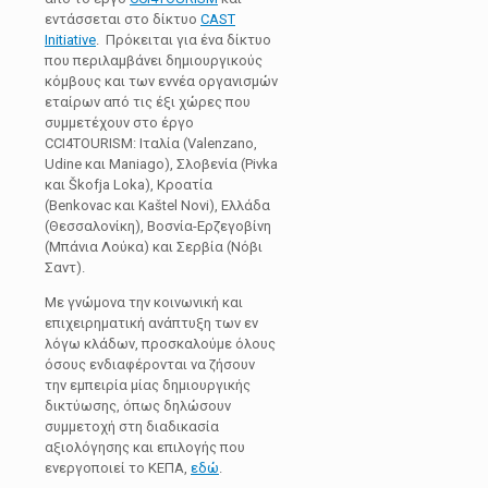
εντάσσεται στο δίκτυο
CAST
Initiative
. Πρόκειται για ένα δίκτυο
που περιλαμβάνει δημιουργικούς
κόμβους και των εννέα οργανισμών
εταίρων από τις έξι χώρες που
συμμετέχουν στο έργο
CCI4TOURISM: Ιταλία (Valenzano,
Udine και Maniago), Σλοβενία (Pivka
και Škofja Loka), Κροατία
(Benkovac και Kaštel Novi), Ελλάδα
(Θεσσαλονίκη), Βοσνία-Ερζεγοβίνη
(Μπάνια Λούκα) και Σερβία (Νόβι
Σαντ).
Με γνώμονα την κοινωνική και
επιχειρηματική ανάπτυξη των εν
λόγω κλάδων, προσκαλούμε όλους
όσους ενδιαφέρονται να ζήσουν
την εμπειρία μίας δημιουργικής
δικτύωσης, όπως δηλώσουν
συμμετοχή στη διαδικασία
αξιολόγησης και επιλογής που
ενεργοποιεί το ΚΕΠΑ,
εδώ
.