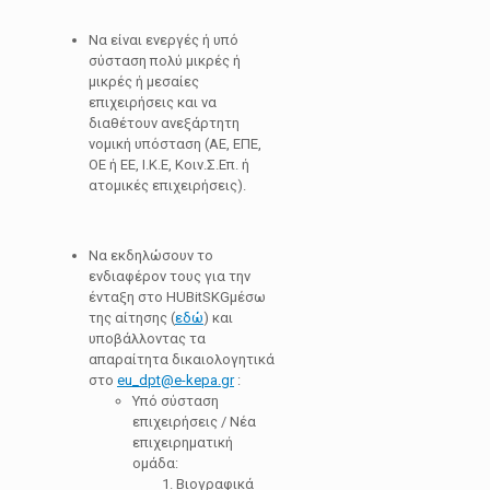
Να είναι ενεργές ή υπό
σύσταση πολύ μικρές ή
μικρές ή μεσαίες
επιχειρήσεις και να
διαθέτουν ανεξάρτητη
νομική υπόσταση (ΑΕ, ΕΠΕ,
ΟΕ ή ΕΕ, Ι.Κ.Ε, Κοιν.Σ.Επ. ή
ατομικές επιχειρήσεις).
Να εκδηλώσουν το
ενδιαφέρον τους για την
ένταξη στο HUBitSKGμέσω
της αίτησης (
εδώ
) και
υποβάλλοντας τα
απαραίτητα δικαιολογητικά
στο
eu_dpt@e-kepa.gr
:
Υπό σύσταση
επιχειρήσεις / Νέα
επιχειρηματική
ομάδα:
Βιογραφικά