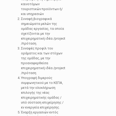
καινοτόμων
τουριστικών προϊόντων ή/
και υπηρεσιών
Συναφή βιογραφικά
σημειώματα μελών της
ομάδας εργασίας, τα οποία
σχετίζονται με την
επιχειρηματική ιδέα /project
/πρόταση.
Συναφές προφίλ του
οράματος και των στόχων
της ομάδας, με την
προαναφερθείσα
επιχειρηματική ιδέα /project
/πρόταση
Υπογραφή διμερούς
συμφωνητικού με το ΚΕΠΑ,
μετά την ολοκλήρωση
επιλογής της νέας
επιχειρηματικής ομάδας /
υπό σύσταση επιχείρησης /
εν ενεργεία επιχείρησης.
Έναρξη εργασιών εντός