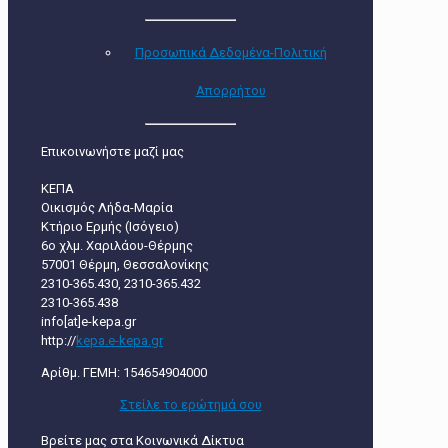
Προσωπικά Δεδομένα-Πολιτική
Απορρήτου
Επικοινωνήστε μαζί μας
ΚΕΠΑ
Οικισμός Λήδα-Μαρία
Κτήριο Ερμής (Ισόγειο)
6ο χλμ. Χαριλάου-Θέρμης
57001 Θέρμη, Θεσσαλονίκης
2310-365.430, 2310-365.432
2310-365.438
info[at]e-kepa.gr
http://
kepa.e-kepa.gr
Αρίθμ. ΓΕΜΗ: 154654904000
Στείλε τo ερώτημά σου
Βρείτε μας στα Κοινωνικά Δίκτυα