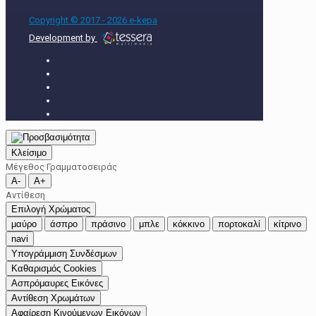
Copyright © 2017 - 2026 e-kepa
Development by
Κλείσιμο
Μέγεθος Γραμματοσειράς
A-
A+
Αντίθεση
Επιλογή Χρώματος
μαύρο
άσπρο
πράσινο
μπλε
κόκκινο
πορτοκαλί
κίτρινο
navi
Υπογράμμιση Συνδέσμων
Καθαρισμός Cookies
Ασπρόμαυρες Εικόνες
Αντίθεση Χρωμάτων
Αφαίρεση Κινούμενων Εικόνων