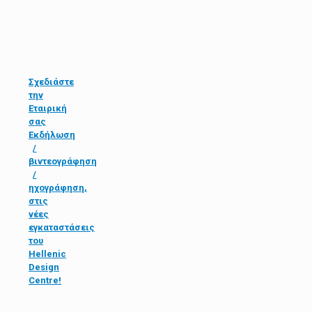
Σχεδιάστε
την
Εταιρική
σας
Εκδήλωση
/
βιντεογράφηση
/
ηχογράφηση,
στις
νέες
εγκαταστάσεις
του
Hellenic
Design
Centre!