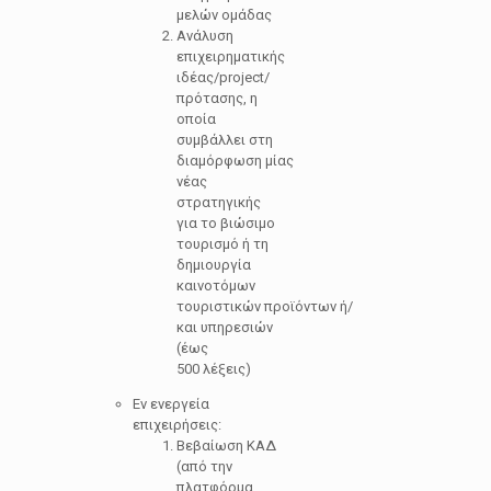
μελών ομάδας
Ανάλυση
επιχειρηματικής
ιδέας/project/
πρότασης, η
οποία
συμβάλλει στη
διαμόρφωση μίας
νέας
στρατηγικής
για το βιώσιμο
τουρισμό ή τη
δημιουργία
καινοτόμων
τουριστικών προϊόντων ή/
και υπηρεσιών
(έως
500 λέξεις)
Εν ενεργεία
επιχειρήσεις:
Βεβαίωση ΚΑΔ
(από την
πλατφόρμα