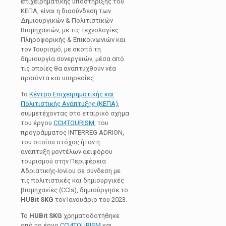
επιχειρηματικής υποστήριξης του
ΚΕΠΑ, είναι η διασύνδεση των
Δημιουργικών & Πολιτιστικών
Βιομηχανιών, με τις Τεχνολογίες
Πληροφορικής & Επικοινωνιών και
τον Τουρισμό, με σκοπό τη
δημιουργία συνεργειών, μέσα από
τις οποίες θα αναπτυχθούν νέα
προϊόντα και υπηρεσίες.
Το
Κέντρο Επιχειρηματικής και
Πολιτιστικής Ανάπτυξης (ΚΕΠΑ)
,
συμμετέχοντας στο εταιρικό σχήμα
του έργου
CCI4TOURISM
, του
προγράμματος INTERREG ADRION,
του οποίου στόχος ήταν η
ανάπτυξη μοντέλων αειφόρου
τουρισμού στην Περιφέρεια
Αδριατικής-Ιονίου σε σύνδεση με
τις πολιτιστικές και δημιουργικές
βιομηχανίες (CCIs), δημιούργησε το
HUBit SKG
τον Ιανουάριο του 2023.
Το
HUBit SKG
χρηματοδοτήθηκε
από το έργο
CCI4TOURISM
και