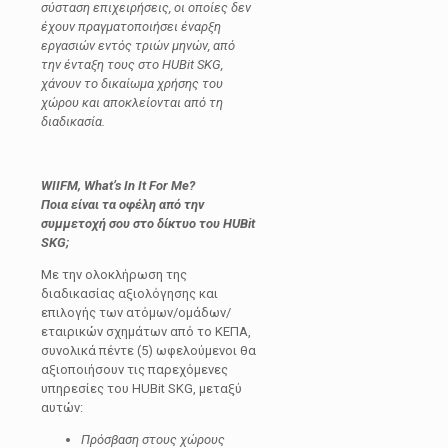
σύσταση επιχειρήσεις, οι οποίες δεν
έχουν πραγματοποιήσει έναρξη
εργασιών εντός τριών μηνών, από
την ένταξη τους στο HUBit
SKG
,
χάνουν το δικαίωμα χρήσης του
χώρου και αποκλείονται από τη
διαδικασία.
WIIFM
,
What
’
s
In
It
For
Me
?
Ποια είναι τα οφέλη από την
συμμετοχή σου στο δίκτυο του
HUBit
SKG
;
Με την ολοκλήρωση της
διαδικασίας αξιολόγησης και
επιλογής των ατόμων/ομάδων/
εταιρικών σχημάτων από το ΚΕΠΑ,
συνολικά πέντε (5) ωφελούμενοι θα
αξιοποιήσουν τις παρεχόμενες
υπηρεσίες του HUBit SKG, μεταξύ
αυτών:
Πρόσβαση στους χώρους