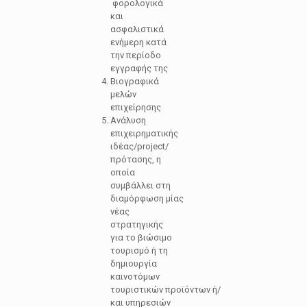
φορολογικά
και
ασφαλιστικά
ενήμερη κατά
την περίοδο
εγγραφής της
Βιογραφικά
μελών
επιχείρησης
Ανάλυση
επιχειρηματικής
ιδέας/project/
πρότασης, η
οποία
συμβάλλει στη
διαμόρφωση μίας
νέας
στρατηγικής
για το βιώσιμο
τουρισμό ή τη
δημιουργία
καινοτόμων
τουριστικών προϊόντων ή/
και υπηρεσιών