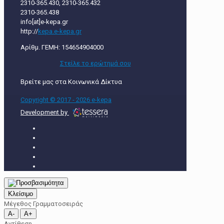
2310-365.430, 2310-365.432
2310-365.438
info[at]e-kepa.gr
http://
kepa.e-kepa.gr
Αρίθμ. ΓΕΜΗ: 154654904000
Στείλε τo ερώτημά σου
Βρείτε μας στα Κοινωνικά Δίκτυα
Copyright © 2017 - 2026 e-kepa
Development by
Κλείσιμο
Μέγεθος Γραμματοσειράς
A-
A+
Αντίθεση