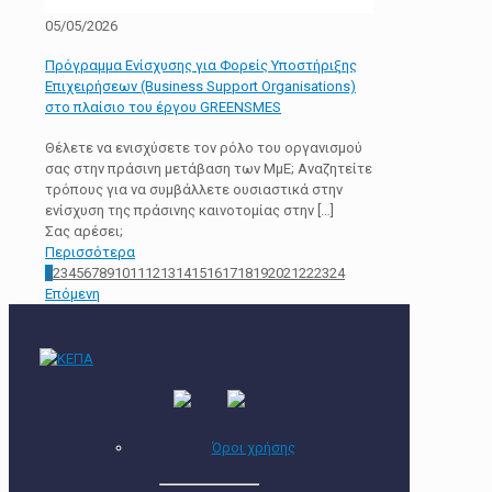
05/05/2026
Πρόγραμμα Eνίσχυσης για Φορείς Υποστήριξης
Επιχειρήσεων (Business Support Organisations)
στο πλαίσιο του έργου GREENSMES
Θέλετε να ενισχύσετε τον ρόλο του οργανισμού
σας στην πράσινη μετάβαση των ΜμΕ; Αναζητείτε
τρόπους για να συμβάλλετε ουσιαστικά στην
ενίσχυση της πράσινης καινοτομίας στην
[…]
Σας αρέσει;
Περισσότερα
1
2
3
4
5
6
7
8
9
10
11
12
13
14
15
16
17
18
19
20
21
22
23
24
Επόμενη
Όροι χρήσης