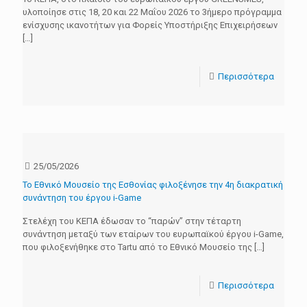
υλοποίησε στις 18, 20 και 22 Μαΐου 2026 το 3ήμερο πρόγραμμα
ενίσχυσης ικανοτήτων για Φορείς Υποστήριξης Επιχειρήσεων
[…]
Περισσότερα
25/05/2026
Το Εθνικό Μουσείο της Εσθονίας φιλοξένησε την 4η διακρατική
συνάντηση του έργου i-Game
Στελέχη του ΚΕΠΑ έδωσαν το “παρών” στην τέταρτη
συνάντηση μεταξύ των εταίρων του ευρωπαϊκού έργου i-Game,
που φιλοξενήθηκε στο Tartu από το Εθνικό Μουσείο της
[…]
Περισσότερα